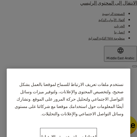
الانتقال إلى المحتوى الرئيسي
الصفحة الرئيسية
أقفال الأبواب الذكية
الخزنات
اتصل بنا
منظومة Yale الئكية المنزلية
Middle East
·
Arabic
Menu
لماذا Yale
نستخدم ملفات تعريف الارتباط للسماح لموقعنا بالعمل بشكل
المنتجات
صحيح، ولتخصيص المحتوى والإعلانات، ولتوفير ميزات وسائل
التواصل الاجتماعي ولتحليل حركة المرور على الموقع. ونشارك
أيضًا المعلومات حول استخدامك موقعنا مع شركائنا على مستوى
أماكن الشراء
وسائل التواصل الاجتماعي والإعلانات والتحليلات.