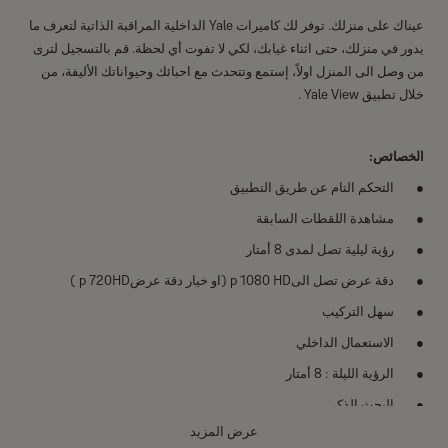
عيناك على منزلك. توفر لك كاميرات Yale الداخلية المراقبة الذاتية لتعرف ما
يدور في منزلك، حتى اثناء غيابك، لكي لا تفوت أي لحظة. قم بالتسجيل لترى
من وصل الى المنزل اولاً، إستمع وتتحدث مع احبائك وحيواناتك الأليفة، من
خلال تطبيق Yale View .
الخصائص:
التحكم التام عن طريق التطبيق
مشاهدة اللقطات السابقة
رؤية ليلية تصل لمدى 8 أمتار
دقة عرض تصل الىp 1080 HD (او خيار دقة عرضp 720HD )
سهل التركيب
الاستعمال الداخلي
الرؤية الليلة : 8 أمتار
البحث الذكي
عرض المزيد
فيديو استشعار الحركة