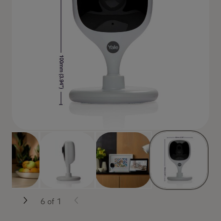
6
of
1