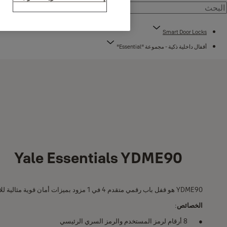
Smart Door Locks
أقفال داخلية ذكية - مجموعة "Essential"
Yale Essentials YDME90
YDME90 هو قفل باب رقمي متقدم 4 في 1 مزود بميزات أمان قوية مثالية للأبواب الخشبية.
الخصائص
:
8 أرقام لرمز المستخدم والرمز السري الرئيسي