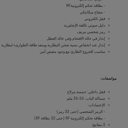
- بطاقة تحكم إلكترونيةRF
- مفتاح ميكانيكي
قفل الكتروني
دليل صوتي باللغة الإنجليزية
رمز شخصي مزيف
إنذار في حالة الاقتحام وفي حالة العطل
إنذار عند انخفاض نسبة شحن البطارية ومنفذ طاقة الطوارىء لبطارية 9 فولت
مناسب للخروج الطارئ مع وجود مقبض آمن
مواصفات:
قفل داخلي: خمسة مزلاج
سماكة الباب: 55-35 ملم
الإعتمادات:
- الرمز الشخصي (حتى 32 رمز)
- بطاقة تحكم إلكترونية RF (حتى 32 بطاقة RF)
3 مفاتيح