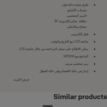
طرق متعددة للدخول:
- بصمات الأصابع
- الرمز الشخصي
- بطاقة تحكم إلكترونية RF
- مفتاح ميكانيكي
قفل إلكتروني
شاشة LCD مع التاريخ والوقت
يمكن الاطلاع على سجل المراجعة من خلال شاشة LCD
التدامج مع VDP/HA
رمز شخصي مزيف
إنذار في حالة الاقتحام وفي حالة العطل
مناسب للخروج الطارئ مع وجود مقبض آمن
عرض المزيد
Similar products
مواصفات
: