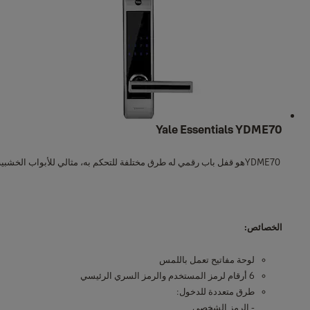
قفل داخلي: خمسة مزلاج
سماكة الباب: 50-40 ملم
الإعتمادات:
- بصمات (حتى 37 بصمة)
- الرمز الشخصي (حتى 78 رمز)
- بطاقة تحكم إلكترونية RF (حتى 30 بطاقة RF)
3 مفاتيح
Yale Essentials YDME70
4 بطاقات MF1
8 بطاريات
YDME70هو قفل باب رقمي له طرق مختلفة للتحكم به، مثالي للأبواب الخشبية أو المعدنية.
اللون: ساتان نيكل
الأبعاد (العمق*العرض*الارتفاع) بقياس ملم:
الجسم الأمامي = 25x64x280
الخصائص:
الجسم الخلفي = 25x69x280
لوحة مفاتيح تعمل باللمس
6 أرقام لرمز المستخدم والرمز السري الرئيسي
طرق متعددة للدخول:
- الرمز الشخصي