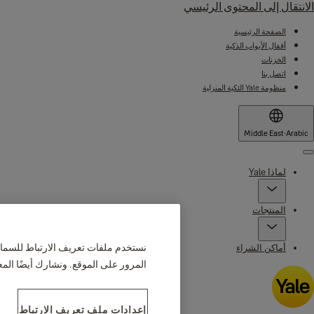
الانتقال إلى المحتوى الرئيسي
الصفحة الرئيسية
أقفال الأبواب الذكية
الخزنات
اتصل بنا
منظومة Yale الئكية المنزلية
Middle East
·
Arabic
Menu
لماذا Yale
المنتجات
نستخدم ملفات تعريف الارتباط للسماح
أماكن الشراء
المرور على الموقع. ونشارك أيضًا الم
إعدادات ملف تعريف الارتباط