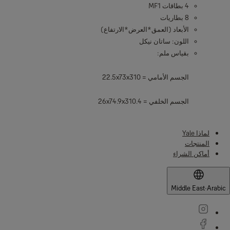
4 بطاقات MF1
8 بطاريات
الأبعاد (العمق*العرض*الارتفاع)
اللون: ساتان نيكل
بقياس ملم:
الجسم الأمامي = 22.5x73x310
الجسم الخلفي = 26x74.9x310.4
لماذا Yale
المنتجات
أماكن الشراء
Middle East
·
Arabic