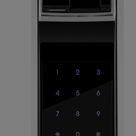
IP55
اتجاه الفتح: يمين ويسار
الأبعاد (العمق*العرض*الارتفاع) بقياس ملم:
الجسم الأمامي = 51 x 64 x 153
الجسم الخلفي = 21 x 68 x 120
اللون: فضي