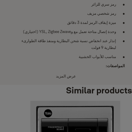
رمز سري للزائر
رمز شخصي مزيف
ميزة إيقاف الرمز لمدة 3 دقائق
وحدة إتصال متاحة تعمل مع وYSL, Zigbee Zwave (اختياري)
إنذار عند انخفاض نسبة شحن البطارية ومنفذ طاقة الطوارىء
لبطارية 9 فولت
مناسب للأبواب الخشبية
المواصفات:
النوع: قفل خارجي
عرض المزيد
الإعتمادات:
Similar products
- الرمز الشخصي (12-4 رقم)
- بطاقة تحكم إلكترونية RF
المسافة من حافة الباب إلى وسط فتحة القفل: 60 ملم
سماكة الباب: 57-40 ملم
جهاز التحكم عن بعد (اختياري)