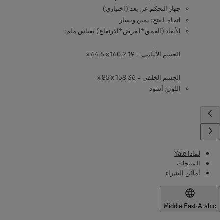
جهاز التحكم عن بعد (اختياري)
اتجاه الفتح: يمين ويسار
الأبعاد (العمق*العرض*الارتفاع) بقياس ملم:
الجسم الأمامي = 19 x 64.6 x 160.2
الجسم الخلفي = 36 x 85 x 158
اللون: أسود
لماذا Yale
المنتجات
أماكن الشراء
Middle East
·
Arabic