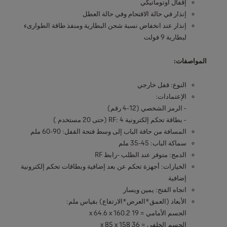
إقفال أوتوماتيكي
إنذار في حالة الاقتحام وفي حالة العطل
إنذار عند انخفاض نسبة شحن البطارية ومنفذ طاقة الطوارىء
لبطارية 9 فولت
المواصفات:
النوع: قفل خارجي
الإعتمادات:
- الرمز الشخصي (12-4 رقم)
- بطاقة تحكم إلكترونية RF: 4 (حتى 20 مستخدم )
المسافة من حافة الباب إلى وسط فتحة القفل: 90-60 ملم
سماكة الباب: 45-35 ملم
الدمج: متوفر عند الطلب -رابط RF
الخيارات: أجهزة تحكم عن بعد إضافية وبطاقات تحكم إلكترونية
إضافية
اتجاه الفتح: يمين ويسار
الأبعاد (العمق*العرض*الارتفاع) بقياس ملم:
الجسم الأمامي = 19 x 64.6 x 160.2
الجسم الخلفي = 36 x 85 x 158