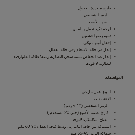
طرق متعددة للدخول:
- الرمز الشخصي
- بصمة الأصبع
لوحة ذكية تعمل باللمس
تنبيه وضع التشغيل
إقفال أوتوماتيكي
إنذار في حالة الاقتحام وفي حالة العطل
إنذار عند انخفاض نسبة شحن البطارية ومنفذ طاقة الطوارىء
لبطارية 9 فولت
المواصفات
:
النوع: قفل خارجي
الإعتمادات:
- الرمز الشخصي (12-4 رقم)
- قارئ بصمة الأصبع (حتى 20 مستخدم )
- مفتاح ميكانيكي: لايوجد
المسافة من حافة الباب إلى وسط فتحة القفل: 90-60 ملم
سماكة الباب: 45-35 ملم