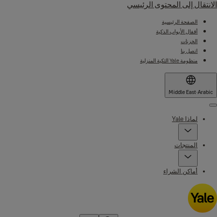
الانتقال إلى المحتوى الرئيسي
الصفحة الرئيسية
أقفال الأبواب الذكية
الخزنات
اتصل بنا
منظومة Yale الئكية المنزلية
Middle East
·
Arabic
Menu
لماذا Yale
المنتجات
أماكن الشراء