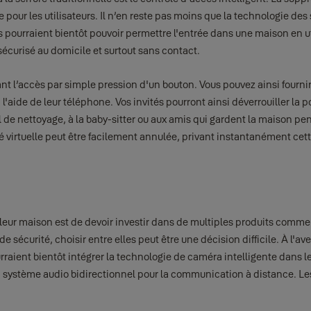
 pour les utilisateurs. Il n’en reste pas moins que la technologie des
es pourraient bientôt pouvoir permettre l'entrée dans une maison en u
 sécurisé au domicile et surtout sans contact.
ant l’accès par simple pression d'un bouton. Vous pouvez ainsi fourni
l'aide de leur téléphone. Vos invités pourront ainsi déverrouiller la po
de nettoyage, à la baby-sitter ou aux amis qui gardent la maison pe
 virtuelle peut être facilement annulée, privant instantanément cett
 leur maison est de devoir investir dans de multiples produits comm
écurité, choisir entre elles peut être une décision difficile. À l'aven
rraient bientôt intégrer la technologie de caméra intelligente dans l
système audio bidirectionnel pour la communication à distance. Les 