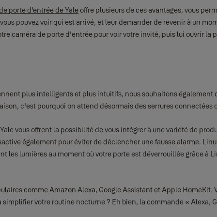
de porte d’entrée de Yale
offre plusieurs de ces avantages, vous perme
vous pouvez voir qui est arrivé, et leur demander de revenir à un mome
re caméra de porte d'entrée pour voir votre invité, puis lui ouvrir la 
nent plus intelligents et plus intuitifs, nous souhaitons également 
maison, c'est pourquoi on attend désormais des serrures connectées qu
Yale vous offrent la possibilité de vous intégrer à une variété de prod
ésactive également pour éviter de déclencher une fausse alarme. Linu
 les lumières au moment où votre porte est déverrouillée grâce à L
opulaires comme Amazon Alexa, Google Assistant et Apple HomeKit. Vo
à simplifier votre routine nocturne ? Eh bien, la commande « Alexa, 