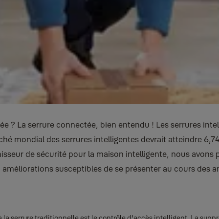
e ? La serrure connectée, bien entendu ! Les serrures intel
rché mondial des serrures intelligentes devrait atteindre 6,
rnisseur de sécurité pour la maison intelligente, nous avons
t améliorations susceptibles de se présenter au cours des a
la serrure traditionnelle est le contrôle d'accès intelligent. La supp