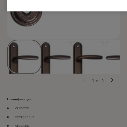
1
of
4
Спецификация:
секретна
интериорна
сервизна