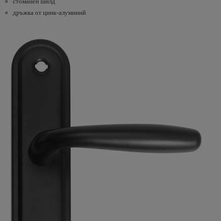
стоманен шилд
дръжка от цинк-алуминий