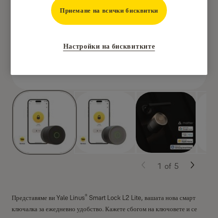
Приемане на всички бисквитки
Настройки на бисквитките
1
of
5
®
Представяме ви Yale Linus
Smart Lock L2 Lite, вашата нова смарт
ключалка за ежедневно удобство. Кажете сбогом на ключовете и се