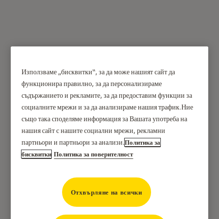
Смарт ключалка Linus®
Използваме „бисквитки“, за да може нашият сайт да
функционира правилно, за да персонализираме
Smart Lock L2 Lite
съдържанието и рекламите, за да предоставим функции за
социалните мрежи и за да анализираме нашия трафик.Ние
също така споделяме информация за Вашата употреба на
нашия сайт с нашите социални мрежи, рекламни
партньори и партньори за анализи.
Политика за
бисквитки
Политика за поверителност
Отхвърляне на всички