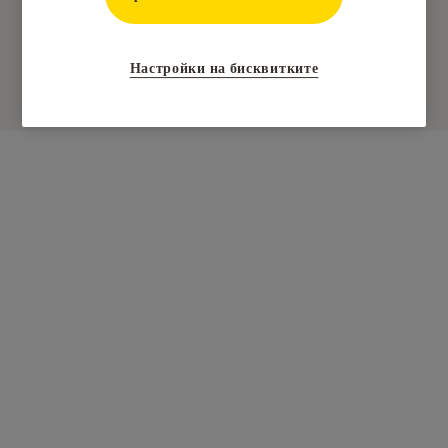
основния домакин, нито до госта. В случай, че не се
изпращат имейли, моля, свържете се с
"Обслужване на клиенти".
Настройки на бисквитките