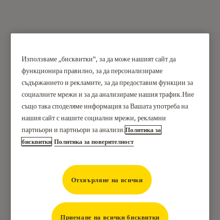
Използваме „бисквитки“, за да може нашият сайт да
Често задавани въпроси
функционира правилно, за да персонализираме
съдържанието и рекламите, за да предоставим функции за
за Airbnb Integration -
социалните мрежи и за да анализираме нашия трафик.Ние
също така споделяме информация за Вашата употреба на
Airbnb Hosts
нашия сайт с нашите социални мрежи, рекламни
партньори и партньори за анализи.
Политика за
ОБЪРНЕТЕ ВНИМАНИЕ:
Тази интеграция изпраща
бисквитки
Политика за поверителност
имейл до госта и основният домакин. За да може тази
интеграция да работи правилно,
само основния
домакин може да свърже своя Yale акаунт с акаунта
Отхвърляне на всички
си в Airbnb
. Ако съдомакин сдвои своите акаунти в
Airbnb и Yale, имейлът няма да бъде изпратен нито до
Приемане на всички бисквитки