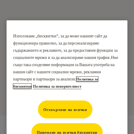
Използваме „бисквитки“, за да може нашият сайт да
За абонаментите за Yale
функционира правилно, за да персонализираме
съдържанието и рекламите, за да предоставим функции за
Video Recording
социалните мрежи и за да анализираме нашия трафик.Ние
също така споделяме информация за Вашата употреба на
Получете сигурност и спокойствие с абонамента Yale
нашия сайт с нашите социални мрежи, рекламни
Video Recording Subscription. Yale предлага 3 плана
партньори и партньори за анализи.
Политика за
бисквитки
Политика за поверителност
за абонамент, от които да избирате: Basic, Premium и
Premium Plus.
Отхвърляне на всички
Приемане на всички бисквитки