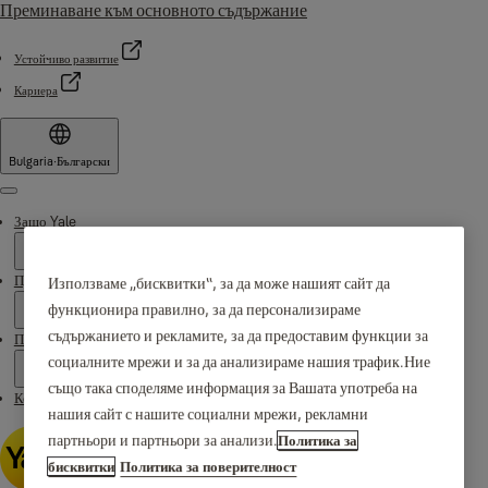
Преминаване към основното съдържание
Устойчиво развитие
Кариера
Bulgaria
·
Български
Menu
Защо Yale
Продукти
Използваме „бисквитки“, за да може нашият сайт да
функционира правилно, за да персонализираме
съдържанието и рекламите, за да предоставим функции за
Поддръжка
социалните мрежи и за да анализираме нашия трафик.Ние
също така споделяме информация за Вашата употреба на
Контакти
нашия сайт с нашите социални мрежи, рекламни
партньори и партньори за анализи.
Политика за
бисквитки
Политика за поверителност