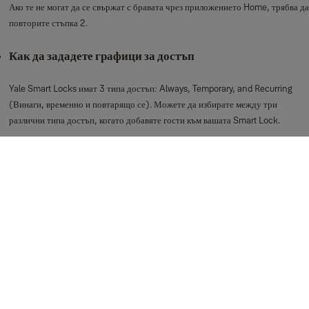
Ако те не могат да се свържат с бравата чрез приложението Home, трябва да
повторите стъпка 2.
Как да зададете графици за достъп
Yale Smart Locks имат 3 типа достъп: Always, Temporary, and Recurring
(Винаги, временно и повтарящо се). Можете да избирате между три
различни типа достъп, когато добавяте гости към вашата Smart Lock.
Можете да променяте видовете достъп за съществуващите гости в списъка с
гости или да ги зададете, когато поканите нови гости.
Вижте повече
Как се използва Auto-Unlock за Android
Автоматично отключване е функция, която автоматично отключва вратата
при пристигане, без да е необходимо да се свързвате с телефона или да
ползвате вашия ключ. Ако сте потребител на iOS, тази статия има повече
информация за функцията Auto-Unlock.