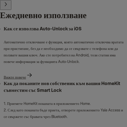
Ежедневно използване
Как се използва Auto-Unlock за iOS
Автоматично отключване е функция, която автоматично отключва вратата
при пристигане, без да е необходимо да се свързвате с телефона или да
ползвате вашия ключ. Ако сте потребител на Android, този статия има
повече информация за функцията Auto-Unlock.
Вижте повече
Как да поканите нов собственик към вашия HomeKit
съвместим със Smart Lock
1. Приемете HomeKit поканата в приложението Home.
2. След като поканата бъде приета, отворете приложението Yale Access и
се свържете със бравата чрез Bluetooth.