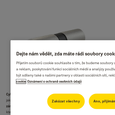
Dejte nám vědět, zda máte rádi soubory cook
Přijetím souborů cookie souhlasíte s tím, že budeme soubory
a reklam, poskytování funkcí sociálních médií a analýzy pou
být sdíleny také s našimi partnery v oblasti sociálních sítí, re
cookie
Oznámení o ochraně osobních údajů
Cylindrický zámek
je typ zámku, který využívá
cylindrickou vložku
jako hlavní součást mechanismu. Je to
jeden z nejběžnějších typů
Zakázat všechny
Ano, přijímá
zámků
používaných na dveřích, skříních, trezorech a jiných místech,
která vyžadují zabezpečení.