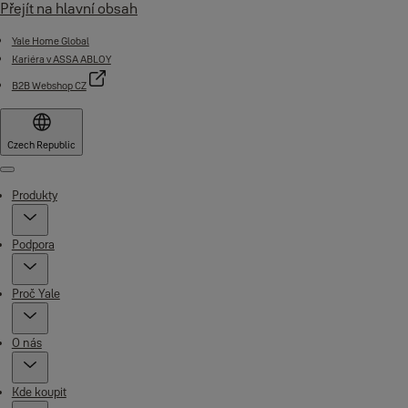
Přejít na hlavní obsah
Yale Home Global
Kariéra v ASSA ABLOY
B2B Webshop CZ
Czech Republic
Menu
Produkty
Podpora
Proč Yale
O nás
Kde koupit