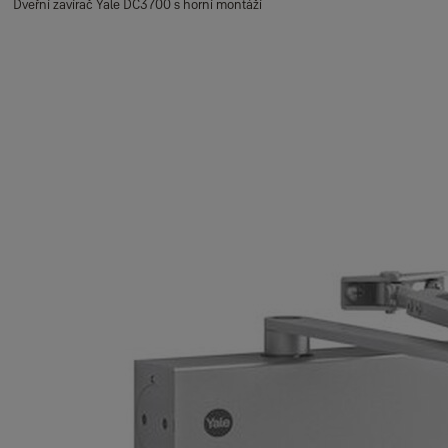
Dveřní zavírač Yale DC3700 s horní montáží