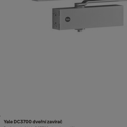
Yale DC3700 dveřní zavírač