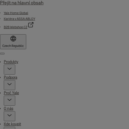
Přejít na hlavní obsah
Yale Home Global
Kariéra v ASSA ABLOY
B2B Webshop CZ
Czech Republic
Menu
Produkty
Podpora
Proč Yale
O nás
Kde koupit