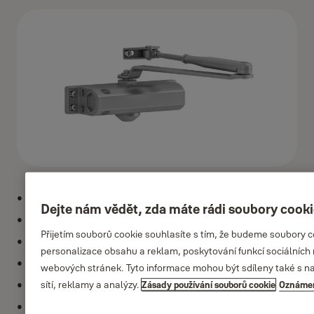
Dveřní zavírač s hřebenovou technologii a lomeným ramínkem
Dejte nám vědět, zda máte rádi soubory cook
Rozsah sil EN 2-3
Přijetím souborů cookie souhlasíte s tím, že budeme soubory 
Síla zavírače nastavitelná dle montáže
personalizace obsahu a reklam, poskytování funkcí sociálních 
Pre dveře do šířky 1000 mm
webových stránek. Tyto informace mohou být sdíleny také s naš
sítí, reklamy a analýzy.
Pre dveře do váhy 68 kg
Zásady používání souborů cookie
Oznámen
Plynule nastavitelná rychlost zavírání a dovírání pomoci