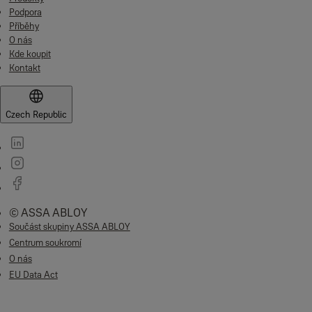
Podpora
Příběhy
O nás
Kde koupit
Kontakt
Czech Republic
© ASSA ABLOY
Součást skupiny ASSA ABLOY
Centrum soukromí
O nás
EU Data Act