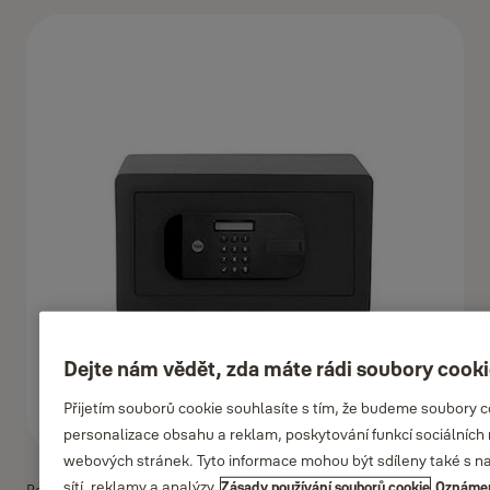
Dejte nám vědět, zda máte rádi soubory cook
Přijetím souborů cookie souhlasíte s tím, že budeme soubory 
personalizace obsahu a reklam, poskytování funkcí sociálních 
webových stránek. Tyto informace mohou být sdíleny také s naš
sítí, reklamy a analýzy.
Zásady používání souborů cookie
Oznámen