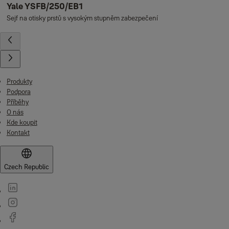
Yale YSFB/250/EB1
Sejf na otisky prstů s vysokým stupněm zabezpečení
Produkty
Podpora
Příběhy
O nás
Kde koupit
Kontakt
Czech Republic