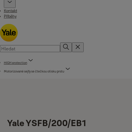
Kontakt
Příběhy
HIGH protection
Motorizované sejfy se čtečkou otisku prstu
Yale YSFB/200/EB1