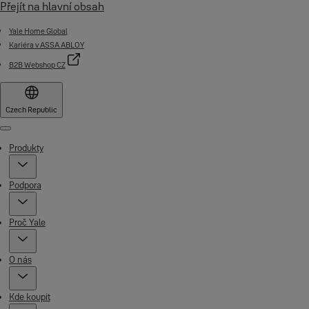
Přejít na hlavní obsah
Yale Home Global
Kariéra v ASSA ABLOY
B2B Webshop CZ
Czech Republic
Menu
Produkty
Podpora
Proč Yale
O nás
Kde koupit