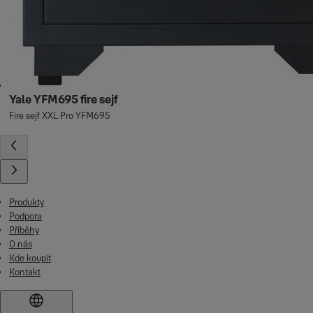
Yale YFM695 fire sejf
Fire sejf XXL Pro YFM695
Produkty
Podpora
Příběhy
O nás
Kde koupit
Kontakt