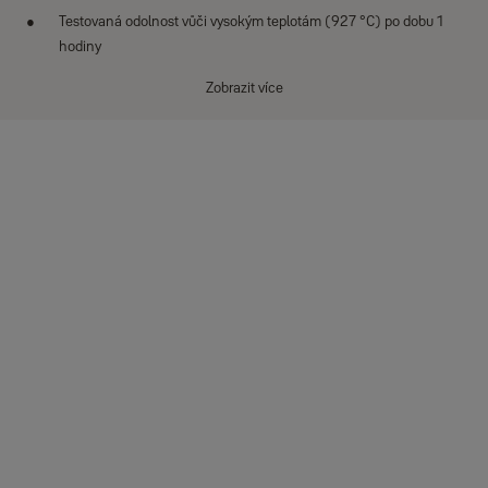
Testovaná odolnost vůči vysokým teplotám (927 °C) po dobu 1
hodiny
Nouzové otevření s použitím baterie a signál upozornění na
Zobrazit více
slabou baterii (9V baterie není součastí dodávky)
Dotyková obrazovka s klávesnicí umožňující použití více než 1
miliardy kombinací kódu
Můžete si vybrat režim zablokování v rozsahu 1-48 hodin pro
zvýšené zabezpečení, když jste mimo domov
Specifikace
Možnosti vypnutí zvuku při zadávání kódu a otevírání sejfu
Chráněné panty pro vyšší zabezpečení - zamykací západky na
Typ sejfu
obou stranách sejfu, 16 mm západky v rámu a 18 mm pevné
západky na straně pantů
Volně stojící sejf
Typ výrobku
Sejfy a skřínky