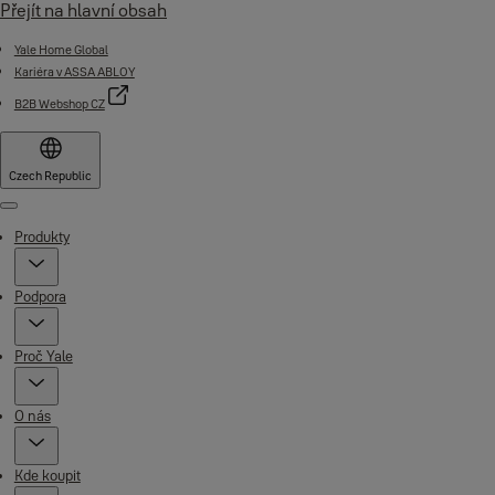
Přejít na hlavní obsah
Yale Home Global
Kariéra v ASSA ABLOY
B2B Webshop CZ
Czech Republic
Menu
Produkty
Podpora
Proč Yale
O nás
Kde koupit