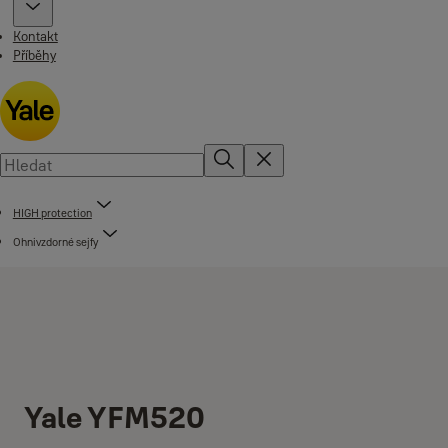
Kontakt
Příběhy
HIGH protection
Ohnivzdorné sejfy
Yale YFM520