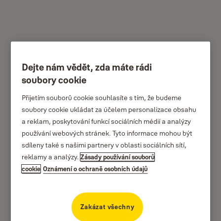
Dejte nám vědět, zda máte rádi
Yale YSEM250
soubory cookie
Přijetím souborů cookie souhlasíte s tím, že budeme
soubory cookie ukládat za účelem personalizace obsahu
a reklam, poskytování funkcí sociálních médií a analýzy
používání webových stránek. Tyto informace mohou být
sdíleny také s našimi partnery v oblasti sociálních sítí,
reklamy a analýzy.
Zásady používání souborů
cookie
Oznámení o ochraně osobních údajů
Zakázat všechny