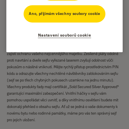
Ano, přijímám všechny soubory cookie
Nastavení souborů cookie
Ve společnosti Yale se staráme o bezpečí lidí a jejich oblíbených věcí
více než sto let. Motorizované sejfy na otisk prstu Maximum Security
zajistí ochranu vašeho nejcennějšího majetku. Zesílené pláty odolné
proti navrtání a dveře sejfu vyřezané laserem zvyšují odolnost vůči
pokusům o násilné vniknutí. Mějte rychlý přístup prostřednictvím PIN
kódu a odrazujte všechny nechtěné návštěvníky zablokováním sejfu
(sejf se po třech chybných pokusech uzamkne na jednu minutu).
Všechny produkty řady mají certifikát „Sold Secured Silver Approved“
garantující maximální zabezpečení. Vnitřní háčky v sejfu vám
pomohou uspořádat věci uvnitř, a díky vnitřnímu osvětlení budete mít
dokonalý přehled o obsahu sejfu. Ať už se jedná o vaše dokumenty k
novému bytu nebo rodinné památky, máme pro vás ten správný sejf
pro jejich uložení.