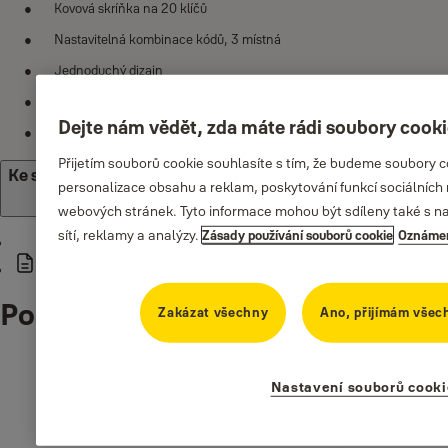
Kovová skríňka na 20 klíčů
Nastavitelná kombinace kódů, 3 místná
Jednoduchý dizajn
Pevné závěsné tyče s nalepovacími štítky
Dejte nám vědět, zda máte rádi soubory cook
Černý matný povrch odolný proti poškrábání
Přijetím souborů cookie souhlasíte s tím, že budeme soubory 
Ke stažení
personalizace obsahu a reklam, poskytování funkcí sociálních 
webových stránek. Tyto informace mohou být sdíleny také s naš
sítí, reklamy a analýzy.
Zásady používání souborů cookie
Oznámen
Yale_YALE_RESSAF_YKB540BB_Operating_Manual.pdf
Podobné produkty
Zakázat všechny
Ano, přijímám všec
Nastavení souborů cooki