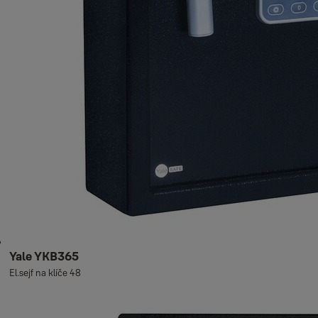
Yale YKB365
El.sejf na klíče 48