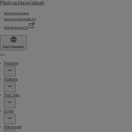
Přejít na hlavní obsah
Yale Home Global
Kariéra v ASSA ABLOY
B2B Webshop CZ
Czech Republic
Menu
Produkty
Podpora
Proč Yale
O nás
Kde koupit