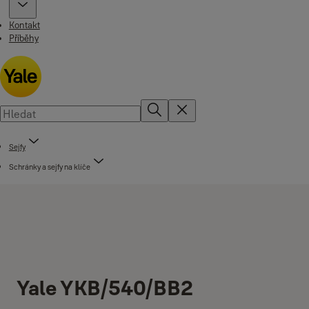
Kontakt
Příběhy
Sejfy
Schránky a sejfy na klíče
Yale YKB/540/BB2