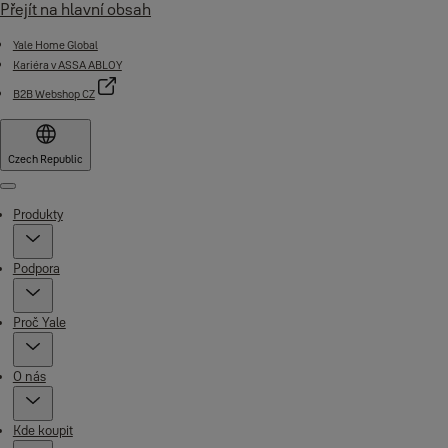
Přejít na hlavní obsah
Yale Home Global
Kariéra v ASSA ABLOY
B2B Webshop CZ
Czech Republic
Menu
Produkty
Podpora
Proč Yale
O nás
Kde koupit