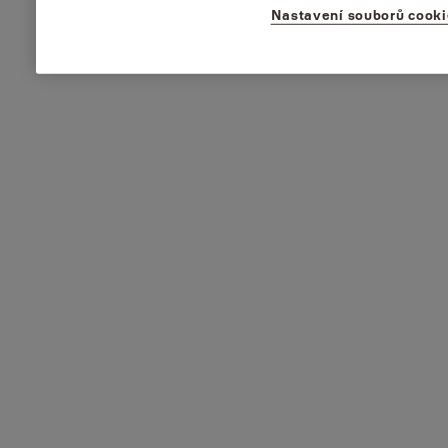
Nastavení souborů cooki
Volně stojící sejf
Materiál
Ocel
Ovládání
Digitální
Klávesnice
Kontrolka LED
Typ výrobku
Sejfy a skřínky