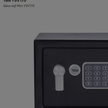
Yale YSV170
Value sejf Mini YSV170