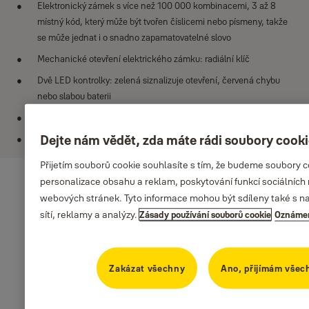
Elektronický zámek s více než 100 000 kombinacemi, 3 až 8
místný kód, který může být tvořen číslicemi nebo písmeny, takže
se může jednat i o snadno zapamatovatelné slovo
Mechanické otevření elektrického zámku: radiální klíč
Dvě LED kontrolky: zelená siznalizuje otevření, červená chybu
nebo slabou baterii
Snadná obsluha: resetovací tlačítko na jeden dotek uvnitř sejfu
Dejte nám vědět, zda máte rádi soubory cook
Zamykací mechanizmus: solenoid odolný proti otevření nárazem
Přijetím souborů cookie souhlasíte s tím, že budeme soubory 
personalizace obsahu a reklam, poskytování funkcí sociálních 
webových stránek. Tyto informace mohou být sdíleny také s naš
sítí, reklamy a analýzy.
Zásady používání souborů cookie
Oznámen
Specifikace
Zakázat všechny
Ano, přijímám všec
Typ sejfu