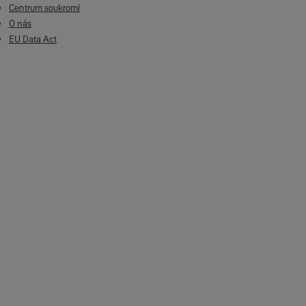
Centrum soukromí
O nás
EU Data Act