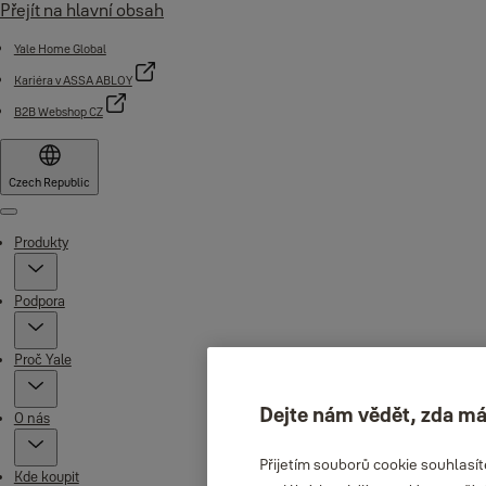
Přejít na hlavní obsah
Yale Home Global
Kariéra v ASSA ABLOY
B2B Webshop CZ
Czech Republic
Menu
Produkty
Podpora
Proč Yale
Dejte nám vědět, zda má
O nás
Přijetím souborů cookie souhlasí
Kde koupit