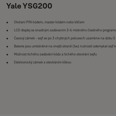
Yale YSG200
Otvíraní PIN kódem, master kódem nebo klíčem
LCD displej se snadným zadávaním 3-6 místného číselného programo
Časový zámek - sejf se po 3 chybných pokusech uzamkne na dobu 5
Baterie jsou umístněné na vnejší straně (bez nutnosti odemykat sejf k
Možnost tichého zadávání kódu a tichého otevírání sejfu
Elektronický zámek s otevíráním klikou