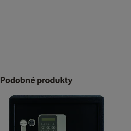
Sejfy a skřínky
Materiál
Ocel
Ke stažení
Podobné produkty
Yale_YALE_RESSAF_YSG200_Operating_Manual.pdf