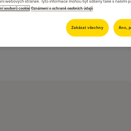
ání webových stránek. Tyto informace mohou být sdíleny také s našimi part
ní souborů cookie
Oznámení o ochraně osobních údajů
Zakázat všechny
Ano, p