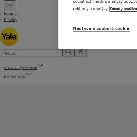
sociálních médií a analýzy použív
reklamy a analýzy.
Zásady používá
Kontakt
Příběhy
Nastavení souborů cookie
STANDARD protection
Hotelové sejfy