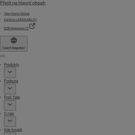
Přejít na hlavní obsah
Yale Home Global
Kariéra v ASSA ABLOY
B2B Webshop CZ
Czech Republic
Menu
Produkty
Podpora
Proč Yale
O nás
Kde koupit