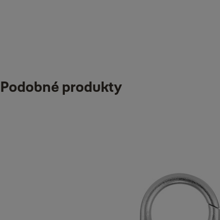
Typ výrobku
Mechanický zámek s číselným kódem
Materiál těla zámku
Podobné produkty
Zamak