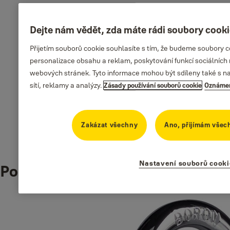
Dejte nám vědět, zda máte rádi soubory cook
Specifikace
Přijetím souborů cookie souhlasíte s tím, že budeme soubory 
personalizace obsahu a reklam, poskytování funkcí sociálních 
Materiál těla zámku
webových stránek. Tyto informace mohou být sdíleny také s naš
sítí, reklamy a analýzy.
Zásady používání souborů cookie
Oznámen
Mosaz
Typ výrobku
Zakázat všechny
Ano, přijímám všec
Mechanický zámek s klíčem
Nastavení souborů cooki
Podobné produkty
Ke stažení
Yale_YALE_PADLOCK_Y121B_Dimensional_Drawing_1.pdf