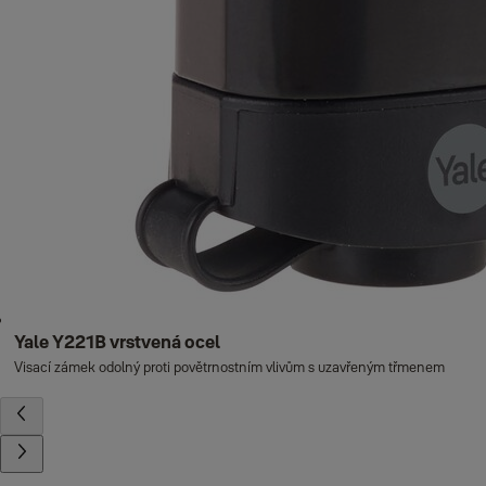
Yale Y221B vrstvená ocel
Visací zámek odolný proti povětrnostním vlivům s uzavřeným třmenem