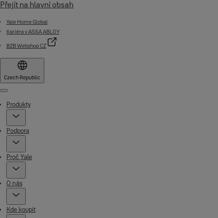
Přejít na hlavní obsah
Yale Home Global
Kariéra v ASSA ABLOY
B2B Webshop CZ
Czech Republic
Menu
Produkty
Podpora
Proč Yale
O nás
Kde koupit