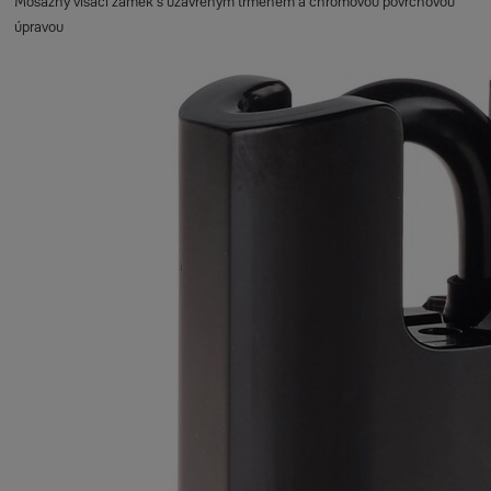
Mosazný visací zámek s uzavřeným třmenem a chromovou povrchovou
úpravou