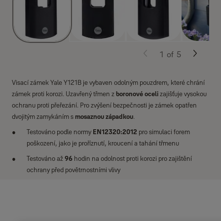
1
of
5
Visací zámek Yale Y121B je vybaven odolným pouzdrem, které chrání
zámek proti korozi. Uzavřený třmen z
boronové oceli
zajišťuje vysokou
ochranu proti přeřezání. Pro zvýšení bezpečnosti je zámek opatřen
dvojitým zamykáním s
mosaznou západkou
.
Testováno podle normy
EN12320:2012
pro simulaci forem
poškození, jako je proříznutí, kroucení a tahání třmenu
Testováno až
96
hodin na odolnost proti korozi pro zajištění
ochrany před povětrnostními vlivy