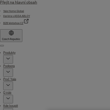
Přejít na hlavní obsah
Yale Home Global
Kariéra v ASSA ABLOY
B2B Webshop CZ
Czech Republic
Menu
Produkty
Podpora
Proč Yale
O nás
Kde koupit