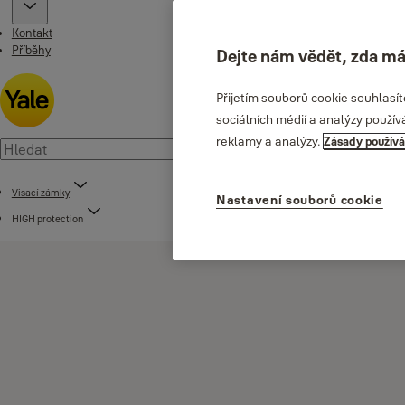
Kontakt
Příběhy
Dejte nám vědět, zda má
Přijetím souborů cookie souhlasí
sociálních médií a analýzy použív
reklamy a analýzy.
Zásady používá
Visací zámky
Nastavení souborů cookie
HIGH protection