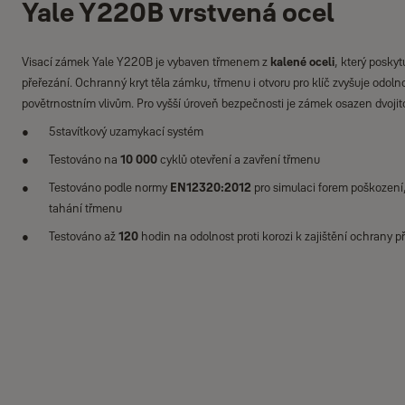
Yale Y220B vrstvená ocel
Visací zámek Yale Y220B je vybaven třmenem z
kalené oceli
, který posky
přeřezání. Ochranný kryt těla zámku, třmenu i otvoru pro klíč zvyšuje odoln
povětrnostním vlivům. Pro vyšší úroveň bezpečnosti je zámek osazen dvoji
5stavítkový uzamykací systém
Testováno na
10 000
cyklů otevření a zavření třmenu
Testováno podle normy
EN12320:2012
pro simulaci forem poškození, 
tahání třmenu
Testováno až
120
hodin na odolnost proti korozi k zajištění ochrany p