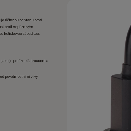
tuje účinnou ochranu proti
ost proti nepříznivým
tou kuličkovou západkou.
jako je proříznutí, kroucení a
řed povětrnostními vlivy