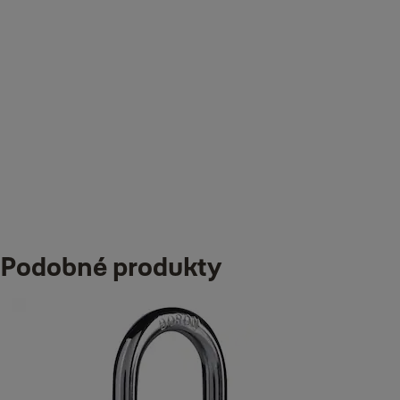
Materiál těla zámku
Ocel
Typ výrobku
Mechanický zámek s klíčem
Ke stažení
Podobné produkty
Yale_Y220B_Dimensional_Drawing_1.pdf