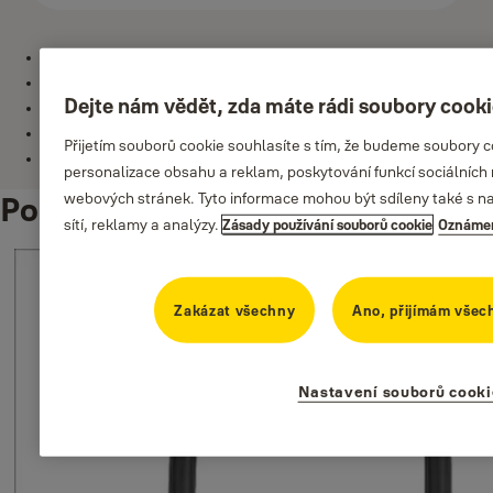
Tvrzené ocelové oko ve tvaru U
Odolný proti povětrnostním vlivům
Dejte nám vědět, zda máte rádi soubory cook
Držák zámku na kolo - součást balení
Síla ocele 18 mm
Přijetím souborů cookie souhlasíte s tím, že budeme soubory 
Výška zamykacího oka 19,2 cm
personalizace obsahu a reklam, poskytování funkcí sociálních 
webových stránek. Tyto informace mohou být sdíleny také s naš
Podobné produkty
sítí, reklamy a analýzy.
Zásady používání souborů cookie
Oznámen
Zakázat všechny
Ano, přijímám všec
Nastavení souborů cooki