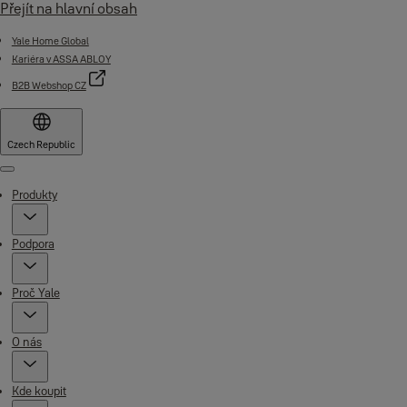
Přejít na hlavní obsah
Yale Home Global
Kariéra v ASSA ABLOY
B2B Webshop CZ
Czech Republic
Menu
Produkty
Podpora
Proč Yale
O nás
Kde koupit