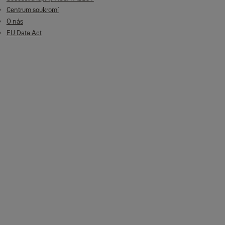
Centrum soukromí
O nás
EU Data Act