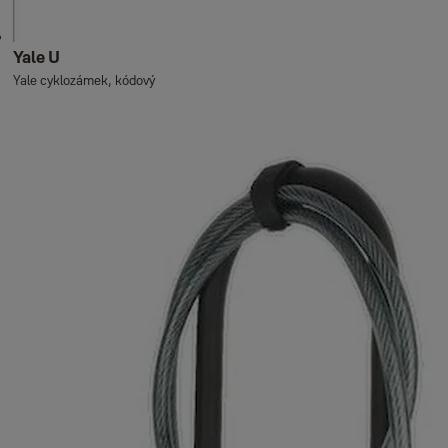
Yale U
Yale cyklozámek, kódový