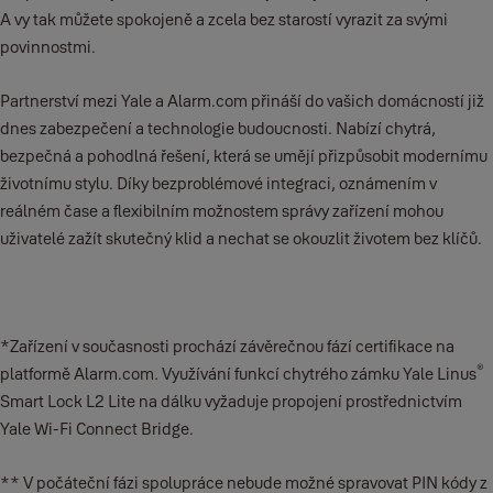
A vy tak můžete spokojeně a zcela bez starostí vyrazit za svými
povinnostmi.
Partnerství mezi Yale a Alarm.com přináší do vašich domácností již
dnes zabezpečení a technologie budoucnosti. Nabízí chytrá,
bezpečná a pohodlná řešení, která se umějí přizpůsobit modernímu
životnímu stylu. Díky bezproblémové integraci, oznámením v
reálném čase a flexibilním možnostem správy zařízení mohou
uživatelé zažít skutečný klid a nechat se okouzlit životem bez klíčů.
*Zařízení v současnosti prochází závěrečnou fází certifikace na
®
platformě Alarm.com
.
Využívání funkcí chytrého zámku Yale Linus
Smart Lock L2 Lite na dálku vyžaduje propojení prostřednictvím
Yale Wi-Fi Connect Bridge.
** V počáteční fázi spolupráce nebude možné spravovat PIN kódy z