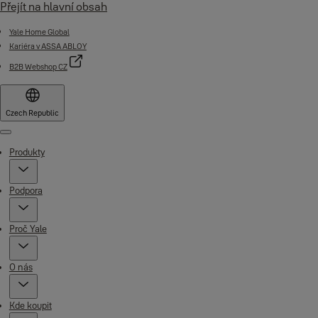
Přejít na hlavní obsah
Yale Home Global
Kariéra v ASSA ABLOY
B2B Webshop CZ
Czech Republic
Menu
Produkty
Podpora
Proč Yale
O nás
Kde koupit