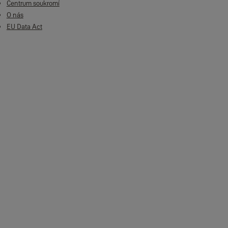
Centrum soukromí
O nás
EU Data Act