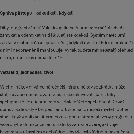
Správa přístupu – odkudkoli, kdykoli
Díky integraci zámků Yale do aplikace Alarm.com můžete dveře
zamykat a odemykat na dálku, ať jste kdekoli. Systém navíc umí
zasílat v reálném čase upozornění, kdykoli dveře někdo odemkne či
s nimi neoprávněně manipuluje. Vy tak budete mít neustálý přehled
o tom, co se u vás doma děje.**
Větší klid, jednodušší život
Všichni někdy míváme náročnější rána a někdy se zkrátka může
stát, že zapomeneme zamknout nebo aktivovat alarm. Díky
spolupráci Yale a Alarm.com se však můžete spolehnout, že váš
domov bude vždy v bezpečí, aniž byste na to museli myslet. Úplně
stačí, když v aplikaci Alarm.com zapnete přednastavený program a
vaše chytrá domácnost automaticky zamkne dveře, aktivuje
bezpečnostní systém a dohlédne, aby vše bylo řádně zabezpečeno.