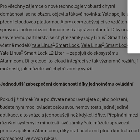
Pro všechny zájemce o nové technologie v oblasti chytré
domácnosti se na obzoru objevila lákavá novinka: Yale spojila síly s
přední cloudovou platformou
Alarm.com
zabývající se vzdálenou
správou a automatizaci domácností a správou alarmů. Díky nově
®
uzavřenému partnerství se chytré zámky řady Linus
Smart Lock –
®
®
včetně modelů
Yale Linus
Smart Lock
,
Yale Linus
Smart Lock L2
a
®
Yale Linus
Smart Lock L2 Lite
* – zapojují do ekosystému
Alarm.com. Díky cloud-to-cloud integraci se tak významně rozšiřují
možnosti, jak můžete své chytré zámky využít.
Jednodušší zabezpečení domácnosti díky jednotnému ovládání
Pokud již zámek Yale používáte nebo uvažujete o jeho pořízení,
budete nyní moci ovládat celou svou nemovitost z jedné jediné
aplikace, a to snáze a jednodušeji než kdykoli dříve. Přepínání mezi
různými systémy je minulostí, své zámky Yale můžete spravovat
přímo z aplikace Alarm.com, díky níž budete mít plnou kontrolu nad
domácností ve svých rukou.