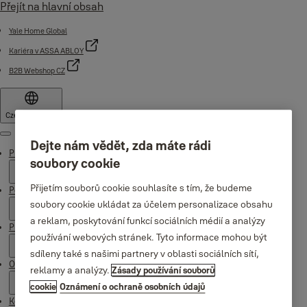
Přejít na hlavní obsah
Yale Home Global
Kariéra v ASSA ABLOY
B2B Webshop CZ
Czech Republic
Nabídka
Dejte nám vědět, zda máte rádi
Produkty
soubory cookie
Přijetím souborů cookie souhlasíte s tím, že budeme
Podpora
soubory cookie ukládat za účelem personalizace obsahu
a reklam, poskytování funkcí sociálních médií a analýzy
Proč Yale
používání webových stránek. Tyto informace mohou být
sdíleny také s našimi partnery v oblasti sociálních sítí,
O nás
reklamy a analýzy.
Zásady používání souborů
cookie
Oznámení o ochraně osobních údajů
Kde koupit