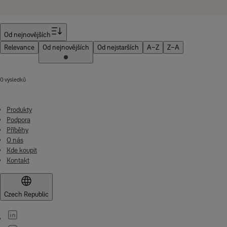
Filtr
Od nejnovějších
Relevance
Od nejnovějších
Od nejstarších
A–Z
Z–A
0 výsledků
Produkty
Podpora
Příběhy
O nás
Kde koupit
Kontakt
Czech Republic