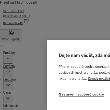
Přejít na hlavní obsah
Yale Home Global
Kariéra v ASSA ABLOY
B2B Webshop CZ
Czech Republic
Menu
Produkty
Dejte nám vědět, zda má
Podpora
Přijetím souborů cookie souhlasí
sociálních médií a analýzy použív
reklamy a analýzy.
Zásady používá
Proč Yale
O nás
Nastavení souborů cookie
Kde koupit