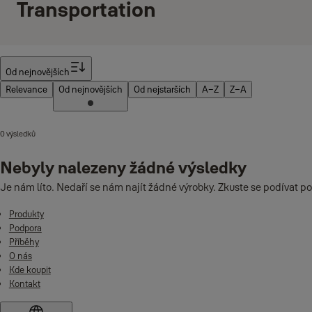
Transportation
Filtr
Od nejnovějších
Relevance
Od nejnovějších
Od nejstarších
A–Z
Z–A
0 výsledků
Nebyly nalezeny žádné výsledky
Je nám líto. Nedaří se nám najít žádné výrobky. Zkuste se podívat po
Produkty
Podpora
Příběhy
O nás
Kde koupit
Kontakt