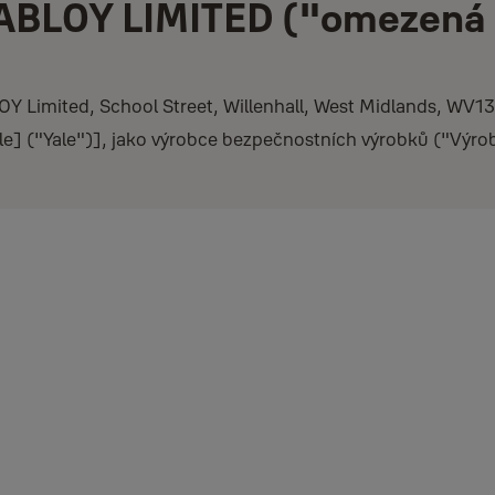
BLOY LIMITED ("omezená
 Limited, School Street, Willenhall, West Midlands, WV1
] ("Yale")], jako výrobce bezpečnostních výrobků ("Výrob
RÁVA A OPRAVNÉ PROSTŘEDKY, KTERÉ BUDETE MÍT VŮČI OSO
ADNÝMI VÝROBKY A/NEBO VÝROBKY, KTERÉ NEBYLY POSKYTNU
Výrobky pro soukromé a domácí použití, a pouze na zákazníky, kteří n