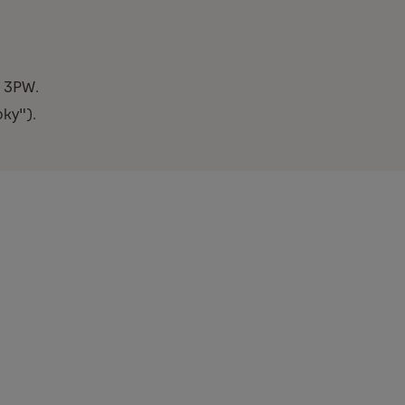
3 3PW.
ky").
BĚ, KTERÁ VÁM VÝROBKY PRODALA, COŽ ZAHRNUJE URČITÁ
TY V SOULADU S VAŠÍ SMLOUVOU S TOUTO OSOBOU.
akupují Výrobky v následujících zemích: Anglie, Irsko, Skotsko a