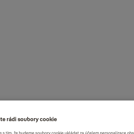
te rádi soubory cookie
te s tím, že budeme soubory cookie ukládat za účelem personalizace obs