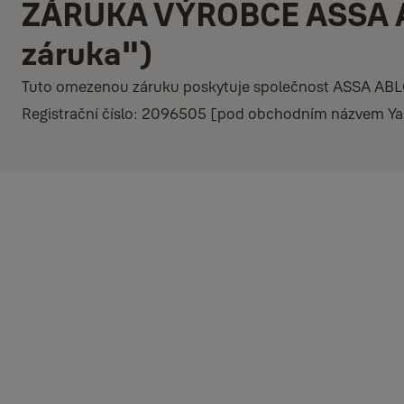
ZÁRUKA VÝROBCE ASSA A
záruka")
Tuto omezenou záruku poskytuje společnost ASSA ABLOY
Registrační číslo: 2096505 [pod obchodním názvem Yale
TATO OMEZENÁ ZÁRUKA DOPLŇUJE A NEOVLIVŇUJE ZÁKONNÁ P
ZÁKONNÁ PRÁVA A OPRAVNÉ PROSTŘEDKY V SOUVISLOSTI S V
Na co se vztahuje tato omezená záruka
Tato omezená záruka se vztahuje pouze na zákazníky, kteří nakupují 
Wales.