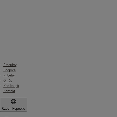
nebo osobě, od které jste Výrobky zakoupili.
Odpovídáme vám pouze za všechny ztráty, které jste utrpěli a kter
Nic v této Omezené záruce však nebrání tomu, abyste vůči nám vzn
toho nic v této Omezené záruce nijak nevylučuje ani neomezuje naš
nároky na odškodnění za smrt nebo zranění způsobené naší ne
podvod nebo podvodné zkreslení;
jakékoli porušení povinností vyplývajících ze zákona, pokud j
Produkty
pro jakoukoli jinou záležitost, jejíž vyloučení nebo pokus o vy
Podpora
Příběhy
O nás
Kde koupit
Kontakt
Czech Republic