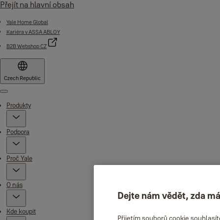
Přejít na hlavní obsah
Yale Home Global
Kariéra v ASSA ABLOY
B2B Webshop CZ
Czech Republic
Menu
Produkty
Podpora
Proč Yale
O nás
Dejte nám vědět, zda má
Kde koupit
Přijetím souborů cookie souhlasí