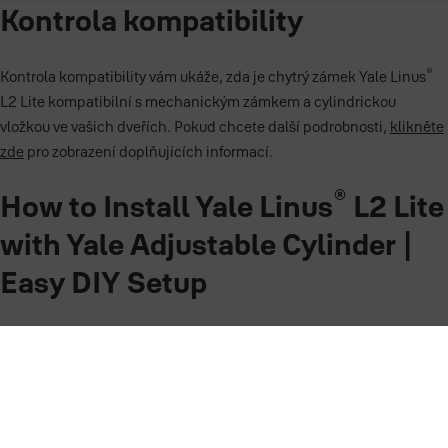
Kontrola kompatibility
®
Kontrola kompatibility vám ukáže, zda je chytrý zámek Yale Linus
L2 Lite kompatibilní s mechanickým zámkem a cylindrickou
vložkou ve vašich dveřích. Pokud chcete další podrobnosti,
klikněte
zde
pro zobrazení doplňujících informací.
®
How to Install Yale Linus
L2 Lite
with Yale Adjustable Cylinder |
Easy DIY Setup
®
Follow these instructions so you can install the Yale Linus
Smart
®
Lock L2 Lite on a Linus
Adjustable Cylinder
®