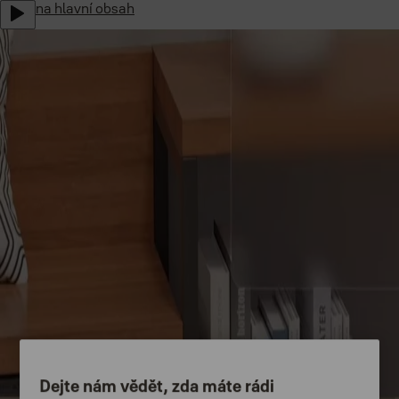
Přejít na hlavní obsah
Yale Home Global
Kariéra v ASSA ABLOY
B2B Webshop CZ
Czech Republic
Menu
Produkty
Podpora
Proč Yale
O nás
Kde koupit
Dejte nám vědět, zda máte rádi