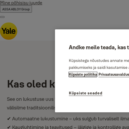
Mine põhisisu juurde
ASSA ABLOY Group
Menu
Andke meile teada, kas 
Küpsistega nõustudes annate meil
pakkumiseks ja saidi kasutamise 
Küpsiste poliitika
Privaatsusavaldu
Kas oled kuulnud nähtama
Küpsiste seaded
See on lukustuse uus tase. Peidetud nutikusega turvaluk
välisilme traditsiooniliseks, kuid pakkudes nutikat juhtimi
✔ Automaatne lukustumine – uks sulgub turvaliselt ilma
✔ Kaugjuhtimine ja teavitused – jälgige ja kontrollige avam