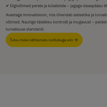
✔ Digivõtmed perele ja külalistele – jagage sissepääsu liht
Avastage innovatsioon, mis ühendab esteetika ja turvali
võtmed. Nautige täielikku kontrolli ja mugavust – peidet
turvalisuse standardi.
Tutvu meie nähtamatu nutilukuga siin