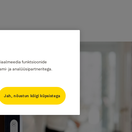
siaalmeedia funktsioonide
mi- ja analüüsipartneritega.
Jah, nõustun kõigi küpsistega