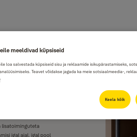
teile meeldivad küpsiseid
e loa salvestada küpsiseid sisu ja reklaamide isikupärastamiseks, sot
analüüsimiseks. Teavet võidakse jagada ka meie sotsiaalmeedia-, reklaa
s
tust nutilukust?
Keela kõik
k on paigaldatud ukse sisse, jättes
st otse teie telefonist.
 lisatoiminguteta
isi igal ajal, igal pool