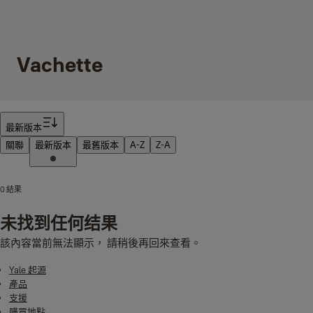
Vachette
筛选器
最新版本
關聯
最新版本
最舊版本
A-Z
Z-A
0 結果
未找到任何结果
該內容當前無法顯示， 請稍後再回來查看。
Yale 起源
產品
支援
購買地點