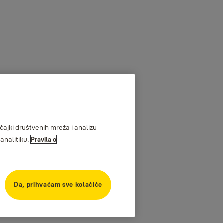
ajki društvenih mreža i analizu
analitiku.
Pravila o
Da, prihvaćam sve kolačiće