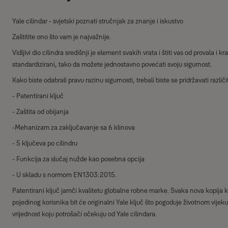
Yale cilindar - svjetski poznati stručnjak za znanje i iskustvo
Zaštitite ono što vam je najvažnije.
Vidljivi dio cilindra središnji je element svakih vrata i štiti vas od provala i kr
standardizirani, tako da možete jednostavno povećati svoju sigurnost.
Kako biste odabrali pravu razinu sigurnosti, trebali biste se pridržavati različit
- Patentirani ključ
- Zaštita od obijanja
-Mehanizam za zaključavanje sa 6 klinova
- 5 ključeva po cilindru
- Funkcija za slučaj nužde kao posebna opcija
- U skladu s normom EN1303:2015.
Patentirani ključ jamči kvalitetu globalne robne marke. Svaka nova kopija k
pojedinog korisnika bit će originalni Yale ključ što pogoduje životnom vijek
vrijednost koju potrošači očekuju od Yale cilindara.