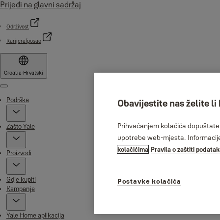
Prijeđi na glavni sadržaj
Održivost
Karijera/posao
Croatia
·
Hrvatski
Menu
Podrška
Obavijestite nas želite li
Prihvaćanjem kolačića dopuštate n
Zašto Yale
upotrebe web-mjesta. Informacije 
kolačićima
Pravila o zaštiti podata
Proizvodi
Gdje kupiti
Postavke kolačića
Kampanje
Yale Home aplikacija