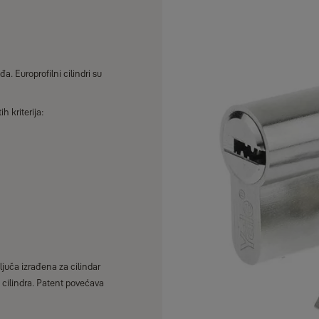
ađa. Europrofilni cilindri su
ih kriterija:
ljuča izrađena za cilindar
u cilindra. Patent povećava