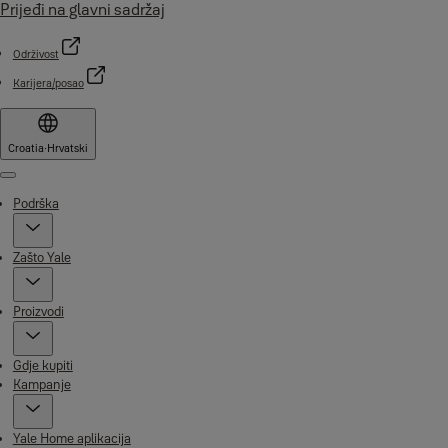
Prijeđi na glavni sadržaj
Održivost
Karijera/posao
Croatia
·
Hrvatski
Menu
Podrška
Zašto Yale
Proizvodi
Gdje kupiti
Kampanje
Yale Home aplikacija