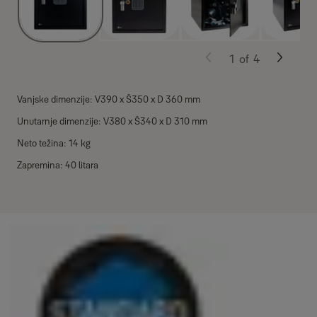
1
of
4
Vanjske dimenzije: V390 x Š350 x D 360 mm
Unutarnje dimenzije: V380 x Š340 x D 310 mm
Neto težina: 14 kg
Zapremina: 40 litara