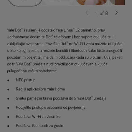
1
of
8
®
®
Yale Dot
savršen je dodatak Yale Linus
L2 pametnoj bravi.
®
Jednostavno dodirnite Dot
telefonom i bez napora otključajte ili
®
zaključajte svoja vrata. Povežite Dot
na Wi-Fi i vrata možete otključati
s bilo kojeg mjesta, a možete koristiti i Bluetooth kako biste omogućili
pouzdanim posjetiteljima da ih otključaju kada su u blizini. Ovaj paket
®
od tri Yale Dot
uređaja nudi praktičnost otključavanja ključa
prilagođenu vašim potrebama.
NFC pristup
Radi s aplikacijom Yale Home
®
Svaka pametna brava podržava do 5 Yale Dot
uređaja
Podijelite pristup s osobama od povjerenja
Podržava Wi-Fi za vlasnike
Podržava Bluetooth za goste