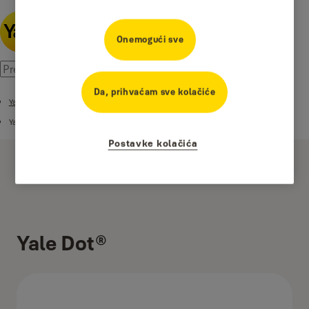
Onemogući sve
Da, prihvaćam sve kolačiće
Yale Pametni sigurnosni ekosistem
Yale Pametni pribor
Postavke kolačića
Yale Dot®