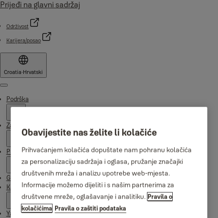
Prijeđi na glavni sadržaj
Održivost
Karijera/posao
Croatia
·
Hrvatski
Menu
Podrška
Zašto Yale
Obavijestite nas želite li kolačiće
Prihvaćanjem kolačića dopuštate nam pohranu kolačića
Proizvodi
za personalizaciju sadržaja i oglasa, pružanje značajki
društvenih mreža i analizu upotrebe web-mjesta.
Gdje kupiti
Informacije možemo dijeliti i s našim partnerima za
Kampanje
društvene mreže, oglašavanje i analitiku.
Pravila o
kolačićima
Pravila o zaštiti podataka
Yale Home aplikacija