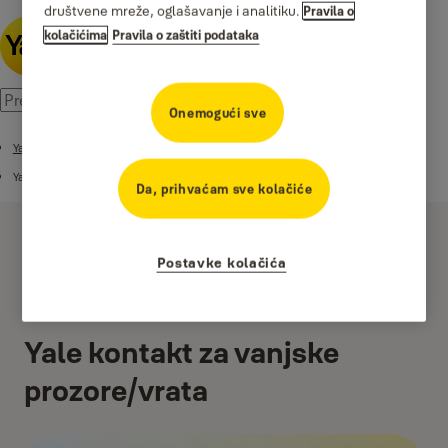
društvene mreže, oglašavanje i analitiku.
Pravila o
kolačićima
Pravila o zaštiti podataka
Onemogući sve
Yale Pametni sigurnosni ekosistem
Yale Pametni alarmi
Da, prihvaćam sve kolačiće
Postavke kolačića
Yale kontakt za vanjske
prozore/vrata