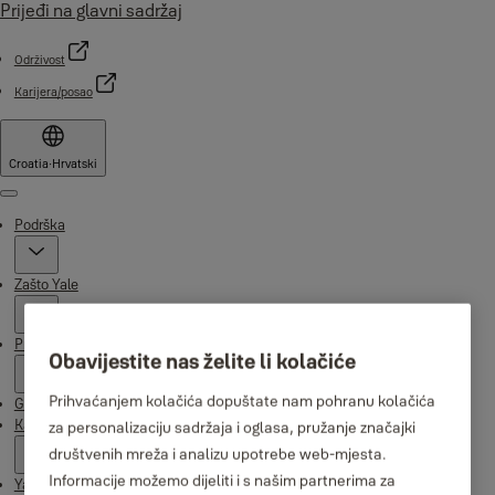
Prijeđi na glavni sadržaj
Održivost
Karijera/posao
Croatia
·
Hrvatski
Menu
Podrška
Zašto Yale
Proizvodi
Obavijestite nas želite li kolačiće
Prihvaćanjem kolačića dopuštate nam pohranu kolačića
Gdje kupiti
Kampanje
za personalizaciju sadržaja i oglasa, pružanje značajki
društvenih mreža i analizu upotrebe web-mjesta.
Informacije možemo dijeliti i s našim partnerima za
Yale Home aplikacija