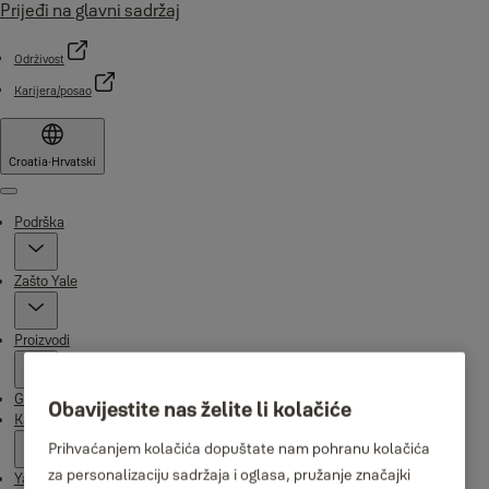
Prijeđi na glavni sadržaj
Održivost
Karijera/posao
Croatia
·
Hrvatski
Menu
Podrška
Zašto Yale
Proizvodi
Gdje kupiti
Obavijestite nas želite li kolačiće
Kampanje
Prihvaćanjem kolačića dopuštate nam pohranu kolačića
za personalizaciju sadržaja i oglasa, pružanje značajki
Yale Home aplikacija