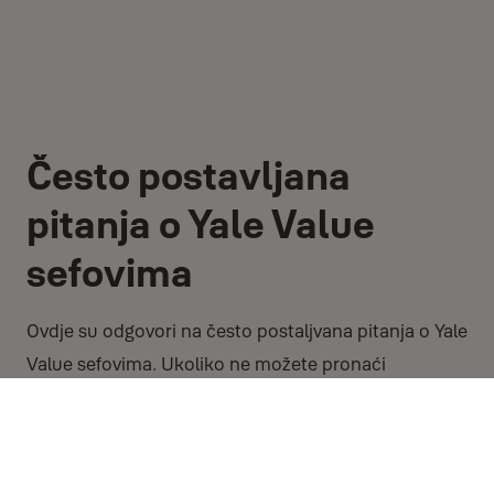
Često postavljana
pitanja o Yale Value
sefovima
Ovdje su odgovori na često postaljvana pitanja o Yale
Value sefovima. Ukoliko ne možete pronaći
odgovore koje tražite, možete nas kontaktirati i
putem poveznica na dnu stranice.