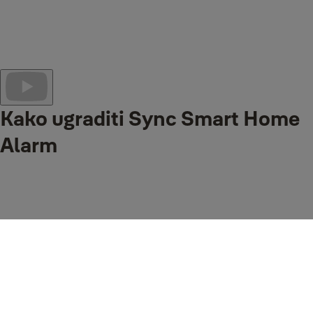
u sigurnosnom sustavu koji odgovara vašim potrebama. A kako bi
vam život bio još lakši, možete ga pratiti od bilo kuda putem Yale
Home aplikacije, a ako izađete iz kuće, geolokacija će vas podsjetiti
da uključite alarm. Sve za potpuno i personalizirano iskustvo
pametnog doma.
Kako ugraditi Sync Smart Home
Alarm
Uz unaprijed povezane bežične dodatke uključene u kutiju, nikada
nije bilo lakše osigurati svoj dom nego uz Sync Smart Home Alarm!
Jednostavan za instalaciju, jednostavan za prilagodbu, jednostavan
za kontrolu s aplikacijom Yale Home. Pogledajte naš "Sync how to"
video kako biste vidjeli koliko je jednostavno!