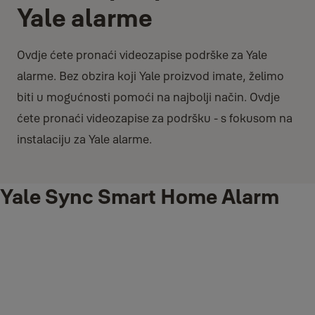
Yale alarme
Ovdje ćete pronaći videozapise podrške za Yale
alarme. Bez obzira koji Yale proizvod imate, želimo
biti u mogućnosti pomoći na najbolji način. Ovdje
ćete pronaći videozapise za podršku - s fokusom na
instalaciju za Yale alarme.
Yale Sync Smart Home Alarm
Izgradite, personalizirajte, sinkronizirajte! Dizajniran za
jednostavnu ugradnju, Sync Smart Home alarm možete prilagoditi
dodavanjem do 40 dodataka koji se povezuju lako i bez žice i uživati ​​