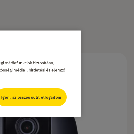
gi médiafunkciók biztosítása,
zösségi média-, hirdetési és elemző
Igen, az összes sütit elfogadom