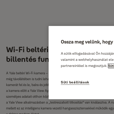
Ossza meg velünk, hogy s
Wi-Fi beltéri kamera – Pásztázá
A sütik elfogadásával Ön hozzájá
billentés funkció
valamint a webhelyhasználat elem
partnereinkkel is megosztjuk.
Süt
A Yale beltéri Wi-Fi kamera – Pan & Tilt megkönnyíti a mindennapokat. Ezze
még távollétében is tudni lehet, hogy mi történik otthon, mozgási figyelm
Süti beállítások
kamerát fel és le, balra és jobbra, hogy befedje otthona minden sarkát. Be
a kamera előtt a Yale View App segítségével, és rejtse el objektívjét adat
személyes adatait otthon közben. A video- és audiofolyamok végpontok közöt
a Yale View alkalmazásban a „testreszabott titkosítás” van kiválasztva. A 
mellett ez az intelligens kamera vezető hangasszisztensekkel működik együt