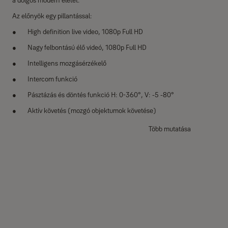
a dolgos modern életet.
Az előnyök egy pillantással:
High definition live video, 1080p Full HD
Nagy felbontású élő videó, 1080p Full HD
Intelligens mozgásérzékelő
Intercom funkció
Pásztázás és döntés funkció H: 0-360°, V: -5 -80°
Aktív követés (mozgó objektumok követése)
Alkalmazásvezérlés a Yale View alkalmazással
Több mutatása
10 m-es éjszakai látás
Integrált sziréna
Integráció hangasszisztensekkel *
Integráció a Yale Smart CCTV-vel*
Privát mód
Termékleírás: