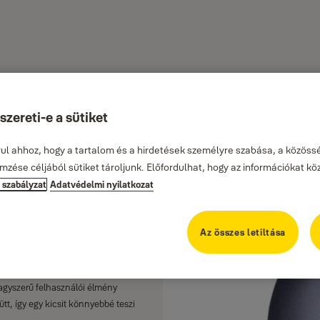
zereti-e a sütiket
s és
rul ahhoz, hogy a tartalom és a hirdetések személyre szabása, a közössé
zése céljából sütiket tároljunk. Előfordulhat, hogy az információkat kö
i szabályzat
Adatvédelmi nyilatkozat
l az intelligens beltéri kamerával
eztetéseket kaphat, mozgathatja a
Az összes letiltása
szélgessen valós idejű emberekkel
védelmi móddal, hogy megvédje
ti titkosítással biztosíthatók, ha
nagyszerű felhasználói élmény
t, így egy kicsit könnyebbé teszi