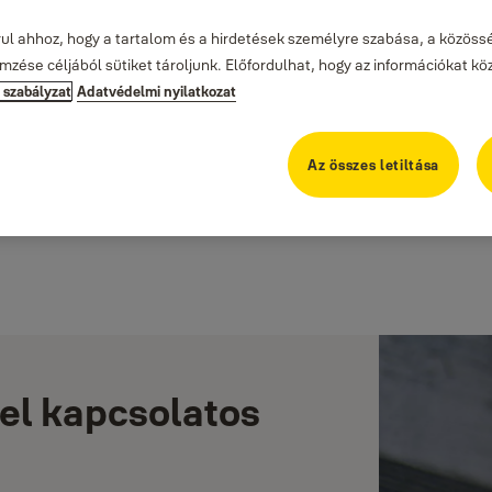
rul ahhoz, hogy a tartalom és a hirdetések személyre szabása, a közössé
zése céljából sütiket tároljunk. Előfordulhat, hogy az információkat kö
i szabályzat
Adatvédelmi nyilatkozat
Az összes letiltása
tel kapcsolatos