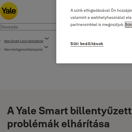
A sütik elfogadásával Ön hozzájá
valamint a webhelyhasználat elem
partnereinkkel is megosztjuk.
Süt
Yale Smart Lock tartozékok
Süti beállítások
Yale intelligens billentyűzet
A Yale Smart billentyűzet
problémák elhárítása