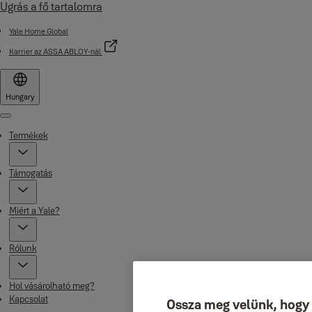
Ugrás a fő tartalomra
Yale Home Global
Karrier az ASSA ABLOY-nál
Hungary
Menu
Termékek
Támogatás
Miért a Yale?
Rólunk
Hol vásárolható meg?
Kapcsolat
Ossza meg velünk, hogy s