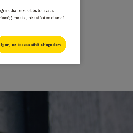
gi médiafunkciók biztosítása,
zösségi média-, hirdetési és elemző
Igen, az összes sütit elfogadom