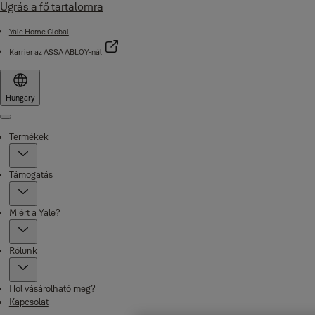
Ugrás a fő tartalomra
Yale Home Global
Karrier az ASSA ABLOY-nál
Hungary
Menu
Termékek
Támogatás
Miért a Yale?
Rólunk
Hol vásárolható meg?
Kapcsolat