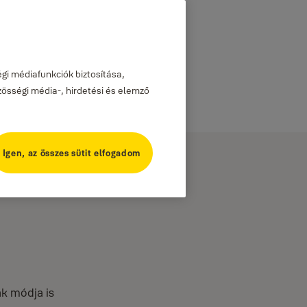
gi médiafunkciók biztosítása,
zösségi média-, hirdetési és elemző
Igen, az összes sütit elfogadom
ak módja is