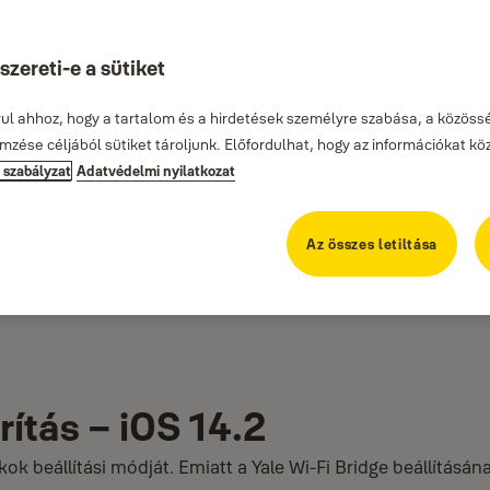
zereti-e a sütiket
rul ahhoz, hogy a tartalom és a hirdetések személyre szabása, a közössé
zése céljából sütiket tároljunk. Előfordulhat, hogy az információkat kö
i szabályzat
Adatvédelmi nyilatkozat
Az összes letiltása
rítás – iOS 14.2
ok beállítási módját. Emiatt a Yale Wi-Fi Bridge beállításán