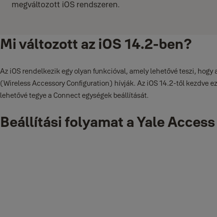
megváltozott iOS rendszeren.
Mi változott az iOS 14.2-ben?
Az iOS rendelkezik egy olyan funkcióval, amely lehetővé teszi, hogy
(Wireless Accessory Configuration) hívják. Az iOS 14.2-től kezdve e
lehetővé tegye a Connect egységek beállítását.
Beállítási folyamat a Yale Access 
A beállítás előtt győződjön meg arról, hogy otthonában van egy műk
A beállítást a Yale Access alkalmazásban indíthatja el az "Új eszkö