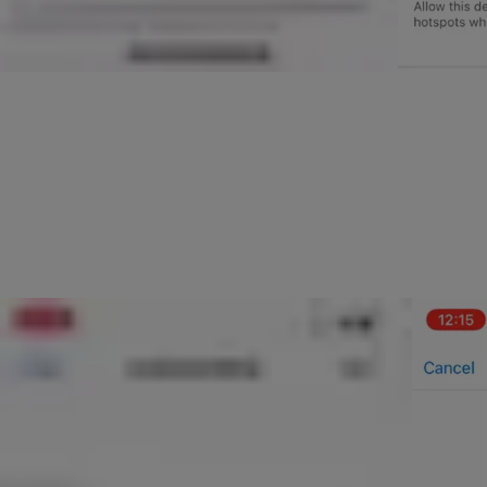
Ekkor megjelenik egy képernyő, ahol kiválaszthatja azt a hálózatot
Ezután a Tartozékok beállítása képernyőre kerül, ahol a telefon ko
adódik, ellenőrizze, hogy a hálózat 2,4 GHz-en van-e, és próbálja 
Most, hogy a Yale Wi-Fi Bridge a hálózaton van, térjen vissza a Ya
A beállítási folyamat ezután folytatódik, és ellenőrzi a kapcsolat
Ezt követően a Yale Wi-Fi Bridge-t teljesen be kell állítani.