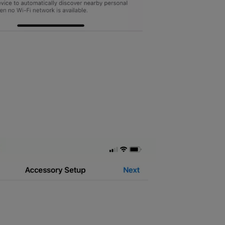
, amelyhez a Yale Wi-Fi Bridge csatlakozni szeretne. Használja azt a
nfigurálja a Yale Wi-Fi Bridge-et a hálózathoz, ami több percig is e
meg közelebb helyezni a Yale Wi-Fi Bridge-et az útválasztóhoz.
le Access alkalmazáshoz, és válassza ki a „Folytatás, az eszköz csatl
 erősségét mind a zárral, mind az útválasztóval. Kövesse a képernyőn 