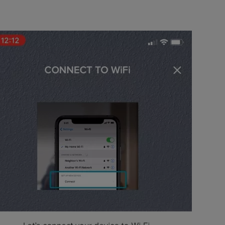
R-kódját. A Yale Wi-Fi híd hátulján találja.
épéseket a Yale Bridge alaphelyzetbe állításához, hogy az lassan zölde
etné csatlakoztatni a Yale Bridge-et.
hez az eszközt csatlakoztatni kívánja (a hálózatnak 2,4 GHz-esnek k
éri, hogy a beállításokban csatlakoztassa a Yale Bridge-et a hálózat