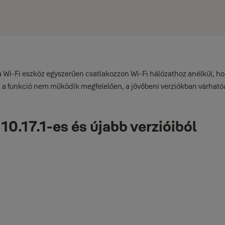
 a Wi-Fi eszköz egyszerűen csatlakozzon Wi-Fi hálózathoz anélkül, ho
z a funkció nem működik megfelelően, a jövőbeni verziókban várhatóa
10.17.1-es és újabb verzióiból
ödő 2,4 GHz-es Wi-Fi hálózat, amelyhez iPhone készüléke csatlakozi
z beállítása" opció kiválasztásával.