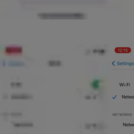
Ezen a ponton nyissa meg a Beállítások alkalmazást a telefonján, és 
alábbi piros mezőt).