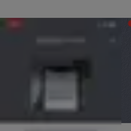
Az alkalmazás megkéri, hogy olvassa be a hozzáadni kívánt eszköz Q
Ha ezután csatlakoztatja a Wi-Fi Bridge-et, és követi a beállítási l
Ezután a rendszer megkérdezi, hogy melyik intelligens zárhoz szer
Az alkalmazás ezután megkéri, hogy ellenőrizze a hálózatot, amely
Az alkalmazás ezután megjeleníti az alábbi képernyőt, amely arra k