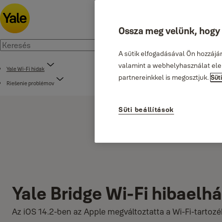
Ossza meg velünk, hogy s
A sütik elfogadásával Ön hozzájá
valamint a webhelyhasználat elem
Yale Wi-Fi hidak
partnereinkkel is megosztjuk.
Süt
Riešenie problémov
Süti beállítások
Yale Bridge Wi-Fi hibaelhá
Az iOS 14.2-ben az Apple megváltoztatta a Wi-Fi-tartozék