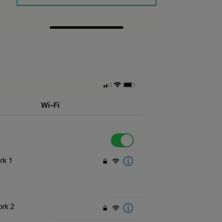
lépjen a Wi-Fi-re, az alábbi képernyőt kell látnia, és az "Új eszköz b