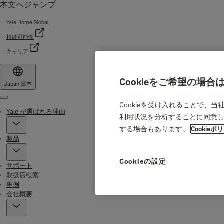
本文へジャンプ
Yale Home Global
持続可能性
キャリア
Cookieをご希望の場
Japan
·
日本
Menu
Cookieを受け入れることで、
Yale が選ばれる理由
利用状況を分析することに同意し
する場合もあります。
Cookieポ
製品
Cookieの設定
サポート
取扱店検索
事例
会社概要