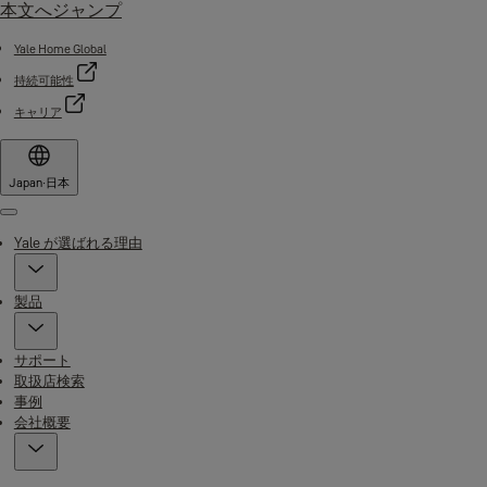
本文へジャンプ
Yale Home Global
持続可能性
キャリア
Japan
·
日本
Menu
Yale が選ばれる理由
製品
サポート
取扱店検索
事例
会社概要