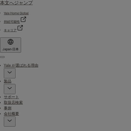
本文へジャンプ
Yale Home Global
持続可能性
キャリア
Japan
·
日本
Menu
Yale が選ばれる理由
製品
サポート
取扱店検索
事例
会社概要