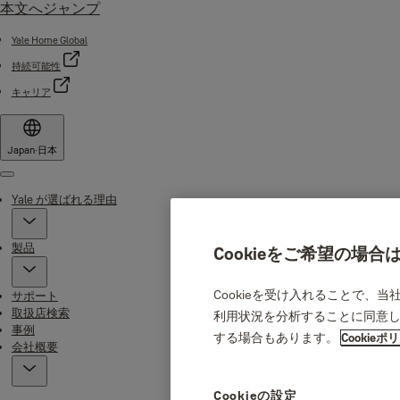
本文へジャンプ
Yale Home Global
持続可能性
キャリア
Japan
·
日本
Menu
Yale が選ばれる理由
製品
Cookieをご希望の場
Cookieを受け入れることで、
サポート
取扱店検索
利用状況を分析することに同意し
事例
する場合もあります。
Cookieポ
会社概要
Cookieの設定