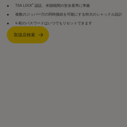
®
TSA LOCK
認証、米国税関の安全基準に準拠
複数のジッパー穴の同時接続を可能にする特大のシャックル設計
4 桁のパスワードはいつでもリセットできます
取扱店検索