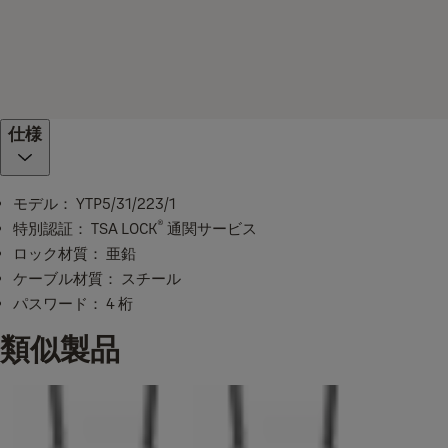
仕様
モデル： YTP5/31/223/1
®
特別認証： TSA LOCK
通関サービス
ロック材質： 亜鉛
ケーブル材質： スチール
パスワード： 4 桁
類似製品