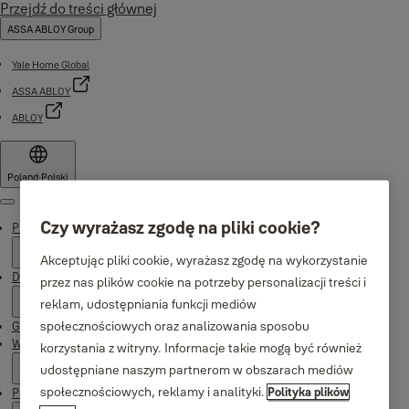
Przejdź do treści głównej
ASSA ABLOY Group
Yale Home Global
ASSA ABLOY
ABLOY
Poland
·
Polski
Menu
Czy wyrażasz zgodę na pliki cookie?
Produkty
Akceptując pliki cookie, wyrażasz zgodę na wykorzystanie
Dlaczego Yale
przez nas plików cookie na potrzeby personalizacji treści i
reklam, udostępniania funkcji mediów
społecznościowych oraz analizowania sposobu
Gdzie kupić
Wsparcie
korzystania z witryny. Informacje takie mogą być również
udostępniane naszym partnerom w obszarach mediów
społecznościowych, reklamy i analityki.
Polityka plików
Publikacje