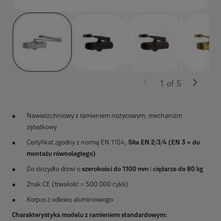
1
of
5
Nawierzchniowy z ramieniem nożycowym, mechanizm
zębatkowy
Certyfikat zgodny z normą EN 1154,
Siła EN 2
/
3
/
4 (EN 3 = do
montażu równoległego)
Do skrzydła drzwi o
szerokości do 1100 mm
i
ciężarze do 80 kg
Znak CE (trwałość = 500.000 cykli)
Korpus z odlewu aluminiowego
Charakterystyka modelu z ramieniem standardowym: