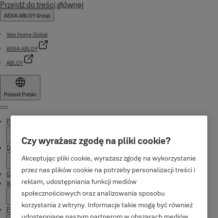
Przejdź do treści głównej
ASSA ABLOY Group
Yale Home Global
ASSA ABLOY
ABLOY
Poland
·
Polski
Menu
Produkty
Czy wyrażasz zgodę na pliki cookie?
Dlaczego Yale
Akceptując pliki cookie, wyrażasz zgodę na wykorzystanie
przez nas plików cookie na potrzeby personalizacji treści i
Gdzie kupić
reklam, udostępniania funkcji mediów
Wsparcie
społecznościowych oraz analizowania sposobu
korzystania z witryny. Informacje takie mogą być również
Publikacje
udostępniane naszym partnerom w obszarach mediów