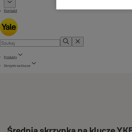
Kontakt
Produkty
Skrzynki na klucze
Średnia skrzynka na klucze Y