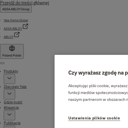
Przejdź do treści głównej
ASSA ABLOY Group
Yale Home Global
ASSA ABLOY
ABLOY
Poland
·
Polski
Menu
Produkty
Czy wyrażasz zgodę na p
Akceptując pliki cookie, wyrażasz
Dlaczego Yale
funkcji mediów społecznościowych
naszym partnerom w obszarach me
Gdzie kupić
Wsparcie
Ustawienia plików cookie
Publikacje