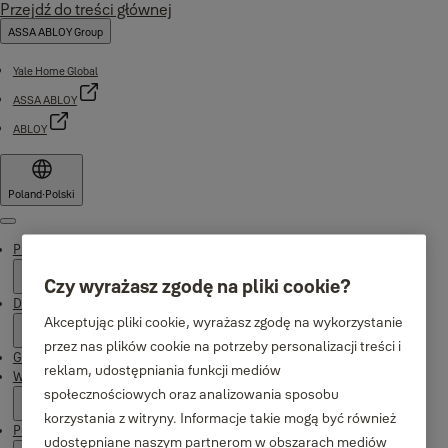
Przejdź do treści głównej
ASSA ABLOY Group
Yale Home Global
ASSA ABLOY
ABLOY
Poland
·
Polski
Menu
Produkty
Czy wyrażasz zgodę na pliki cookie?
Dlaczego Yale
Akceptując pliki cookie, wyrażasz zgodę na wykorzystanie
przez nas plików cookie na potrzeby personalizacji treści i
Gdzie kupić
reklam, udostępniania funkcji mediów
Wsparcie
społecznościowych oraz analizowania sposobu
korzystania z witryny. Informacje takie mogą być również
Publikacje
udostępniane naszym partnerom w obszarach mediów