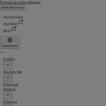
Przejdź do treści głównej
ASSA ABLOY Group
Yale Home Global
ASSA ABLOY
ABLOY
Poland
·
Polski
Menu
Produkty
Dlaczego Yale
Gdzie kupić
Wsparcie
Publikacje