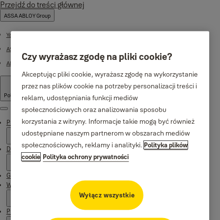
Przejdź do treści głównej
ASSA ABLOY Group
Yale Home Global
ASSA ABLOY
Czy wyrażasz zgodę na pliki cookie?
ABLOY
Akceptując pliki cookie, wyrażasz zgodę na wykorzystanie
przez nas plików cookie na potrzeby personalizacji treści i
Poland
·
Polski
reklam, udostępniania funkcji mediów
społecznościowych oraz analizowania sposobu
Menu
korzystania z witryny. Informacje takie mogą być również
Produkty
udostępniane naszym partnerom w obszarach mediów
społecznościowych, reklamy i analityki.
Polityka plików
Dlaczego Yale
cookie
Polityka ochrony prywatności
Gdzie kupić
Wsparcie
Wyłącz wszystkie
Publikacje