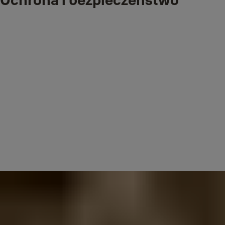
Właściele oraz zarządcy nieruchomości nie muszą już dbać o
dystrybucję fizycznych kluczy lub kodów do skrytek.
®
Dzięki Linus
Smart Lock i Operto, unikalne kody dostępu mogą być
ważne przez ustalone dni i godziny. Po zakończeniu rezerwacji
unikalny kod dostępu wygaśnie automatycznie.