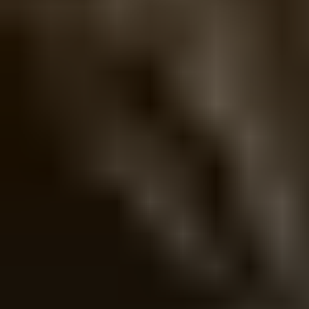
Obszerne dzienniki dostępu pokazują dokładnie, kto przyszedł i
kiedy. Dla dodatkowego spokoju, Ty i Twoi usługodawcy otrzymacie
powiadomienie nawet przy wymeldowaniu i zakończeniu
sprzątania.