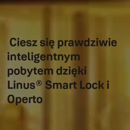
Ciesz się prawdziwie
inteligentnym
pobytem dzięki
Linus® Smart Lock i
Operto