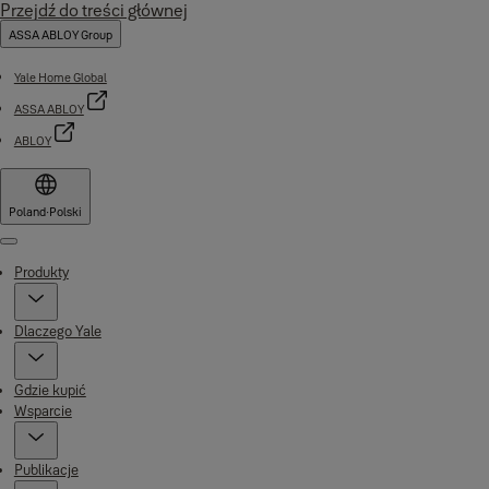
Przejdź do treści głównej
ASSA ABLOY Group
Yale Home Global
ASSA ABLOY
ABLOY
Poland
·
Polski
Menu
Produkty
Dlaczego Yale
Gdzie kupić
Wsparcie
Publikacje