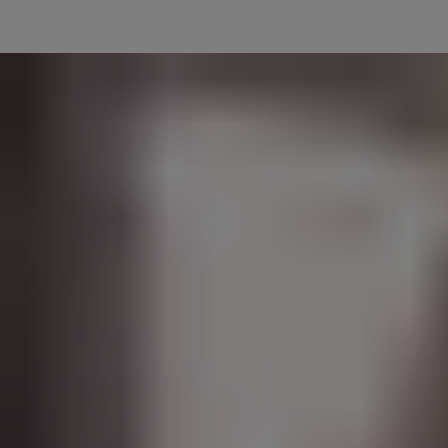
®
Yale Linus
Smart Lock umożliwi właścicielom i zarządcom
nieruchomości bezpieczne zameldowanie i wymeldowanie gości. To
z kolei daje gościom elastyczność i wygodę przybycia i opuszczenia
obiektu w dowolnym dla siebie momencie - nawet bez korzystania z
aplikacji.
Rozwiązanie Operto zautomatyzuje dostęp Twoich gości poprzez
zaprogramowanie unikalnego kodu dostępu dla każdej rezerwacji
®
na Linus
Smart Lock i Yale Smart Keypad - bez względu na kanał
rezerwacji.