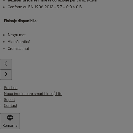
Rezistență foarte mare la coroziune
pentru uz extern
Conform cu EN 1906:2012 - 3 7 – 0 0 4 0 B
Finisaje disponibile:
Negru mat
Alamă antică
Crom satinat
Produse
®
Noua încuietoare smart Linus
Lite
Suport
Contact
Romania