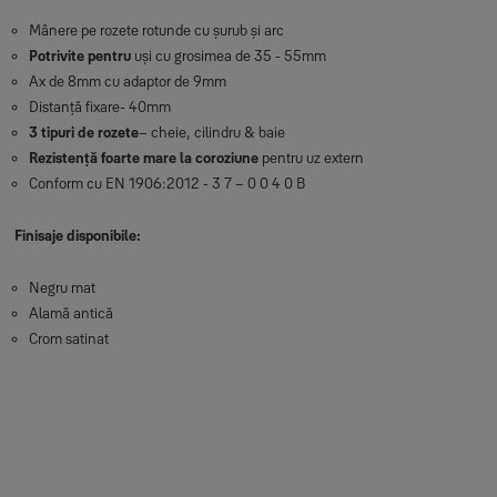
Mânere pe rozete rotunde cu șurub și arc
Potrivite pentru
uși cu grosimea de 35 - 55mm
Ax de 8mm cu adaptor de 9mm
Distanță fixare- 40mm
3 tipuri de rozete
– cheie, cilindru & baie
Rezistență foarte mare la coroziune
pentru uz extern
Conform cu EN 1906:2012 - 3 7 – 0 0 4 0 B
Finisaje disponibile:
Negru mat
Alamă antică
Crom satinat