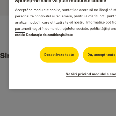
Spuneți-ne dacă vă plac modulele cookie
Conform cu EN 1906:2012 - 3 7 – 0 0 4 0 B
Afişaţi mai multe
Acceptând modulele cookie, sunteți de acord să ne lăsați să 
personaliza conținutul și reclamele, pentru a oferi funcții pentr
Finisaje disponibile:
analiza modul în care utilizați site-ul nostru. Informațiile pot 
partenerii noștri în domeniul rețelelor sociale, publicității și an
Negru mat
cookie
Declaraţie de confidenţialitate
Alamă antică
Crom satinat
Similar products
Dezactivare toate
Da, accept toate
Descărcări
Setări privind modulele co
RO_KITE_Fișă tehnică mânere zinc