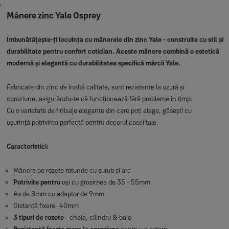
Mânere zinc Yale Osprey
Îmbunătățește-ți locuința cu mânerele din zinc Yale - construite cu stil și
durabilitate pentru confort cotidian. Aceste mânere combină o estetică
modernă și elegantă cu durabilitatea specifică mărcii Yale.
Fabricate din zinc de înaltă calitate, sunt rezistente la uzură și
coroziune, asigurându-te că funcționează fără probleme în timp.
Cu o varietate de finisaje elegante din care poți alege, găsești cu
ușurință potrivirea perfectă pentru decorul casei tale.
Caracteristici:
Mânere pe rozete rotunde cu șurub și arc
Potrivite pentru
uși cu grosimea de 35 - 55mm
Ax de 8mm cu adaptor de 9mm
Distanță fixare- 40mm
3 tipuri de rozete
– cheie, cilindru & baie