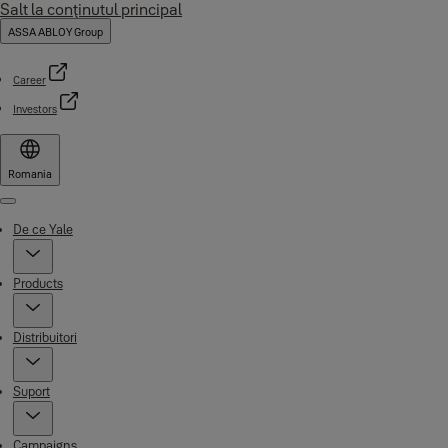
Salt la conţinutul principal
ASSA ABLOY Group
Career
Investors
Romania
Menu
De ce Yale
Products
Distribuitori
Suport
Campaigns