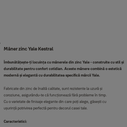
Mâner zinc Yale Kestral
Îmbunătățește-ți locuința cu mânerele din zinc Yale - construite cu stil și
durabilitate pentru confort cotidian. Aceste mânere combină o estetică
modernă și elegantă cu durabilitatea specifică mărcii Yale.
Fabricate din zinc de înaltă calitate, sunt rezistente la uzură și
coroziune, asigurându-te că funcționează fără probleme în timp.
Cu o varietate de finisaje elegante din care poți alege, găsești cu
ușurință potrivirea perfectă pentru decorul casei tale.
Caracteristici: