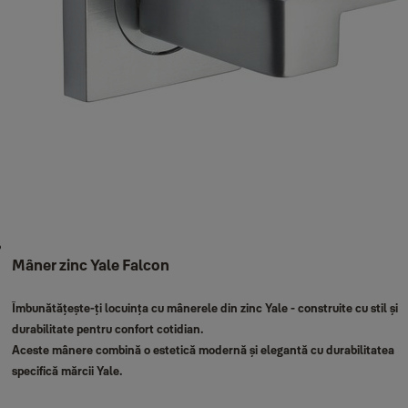
Mâner zinc Yale Falcon
Îmbunătățește-ți locuința cu mânerele din zinc Yale - construite cu stil și
durabilitate pentru confort cotidian.
Aceste mânere combină o estetică modernă și elegantă cu durabilitatea
specifică mărcii Yale.