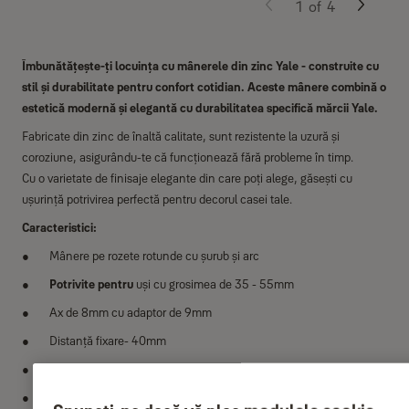
1
of
4
Îmbunătățește-ți locuința cu mânerele din zinc Yale - construite cu
stil și durabilitate pentru confort cotidian. Aceste mânere combină o
estetică modernă și elegantă cu durabilitatea specifică mărcii Yale.
Fabricate din zinc de înaltă calitate, sunt rezistente la uzură și
coroziune, asigurându-te că funcționează fără probleme în timp.
Cu o varietate de finisaje elegante din care poți alege, găsești cu
ușurință potrivirea perfectă pentru decorul casei tale.
Caracteristici:
Mânere pe rozete rotunde cu șurub și arc
Potrivite pentru
uși cu grosimea de 35 - 55mm
Ax de 8mm cu adaptor de 9mm
Distanță fixare- 40mm
3 tipuri de rozete
– cheie, cilindru & baie
Rezistență foarte mare la coroziune
pentru uz extern