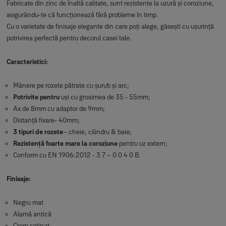
Fabricate din zinc de înaltă calitate, sunt rezistente la uzură și coroziune,
asigurându-te că funcționează fără probleme în timp.
Cu o varietate de finisaje elegante din care poți alege, găsești cu ușurință
potrivirea perfectă pentru decorul casei tale.
Caracteristici:
Mânere pe rozete pătrate cu șurub și arc;
Potrivite pentru
uși cu grosimea de 35 - 55mm;
Ax de 8mm cu adaptor de 9mm;
Distanță fixare- 40mm;
3 tipuri de rozete
– cheie, cilindru & baie;
Rezistență foarte mare la coroziune
pentru uz extern;
Conform cu EN 1906:2012 - 3 7 – 0 0 4 0 B.
Finisaje:
Negru mat
Alamă antică
Crom satinat