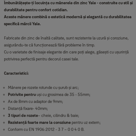
Îmbunătățește-ți locuința cu mânerele din zinc Yale - construite cu stil și
durabilitate pentru confort cotidian.
Aceste mânere combină o estetică modernă și elegantă cu durabilitatea
specifică mărcii Yale.
Fabricate din zinc de înaltă calitate, sunt rezistente la uzură și coroziune,
asigurându-te că funcționează fără probleme în timp.
Cu o varietate de finisaje elegante din care poți alege, găsești cu ușurință
potrivirea perfectă pentru decorul casei tale.
Caracteristici:
Mânere pe rozete rotunde cu șurub și arc;
Potrivite pentru
uși cu grosimea de 35 - 55mm;
Ax de 8mm cu adaptor de 9mm;
Distanță fixare- 40mm;
3 tipuri de rozete
– cheie, cilindru & baie;
Rezistență foarte mare la coroziune
pentru uz extern;
Conform cu EN 1906:2012 - 3 7 – 0 0 4 0 B.